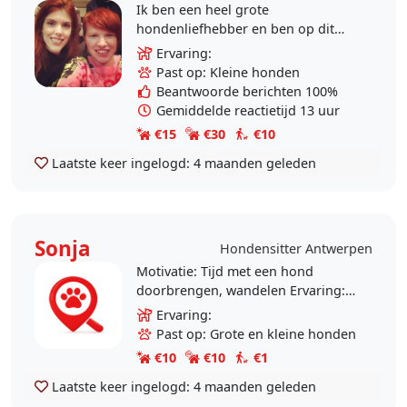
Ik ben een heel grote
hondenliefhebber en ben op dit
moment aan het sparen voor een
Ervaring:
groter huis zodat ik zelf een hondje
Past op: Kleine honden
kan adopteren. In tussentijd..
Beantwoorde berichten 100%
Gemiddelde reactietijd 13 uur
€15
€30
€10
Laatste keer ingelogd:
4 maanden geleden
Sonja
Hondensitter Antwerpen
Motivatie: Tijd met een hond
doorbrengen, wandelen Ervaring:
Geen
Ervaring:
Past op: Grote en kleine honden
€10
€10
€1
Laatste keer ingelogd:
4 maanden geleden