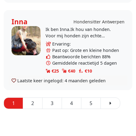
Inna
Hondensitter Antwerpen
Ik ben Inna.Ik hou van honden.
Voor mij honden zijn echte
vrienden. Ervaring 16 jaar met mijn
Ervaring:
honden. Ik heb in mijn leven 3
Past op: Grote en kleine honden
honden gehad.
Beantwoorde berichten 88%
Gemiddelde reactietijd 5 dagen
€25
€40
€10
Laatste keer ingelogd:
4 maanden geleden
1
2
3
4
5