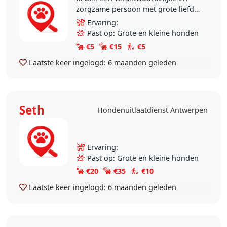
zorgzame persoon met grote liefde
voor honden. Ik heb geduld, ben
Ervaring:
oplettend en vind het belangrijk
Past op: Grote en kleine honden
dat een hond zich..
€5
€15
€5
Laatste keer ingelogd:
6 maanden geleden
Seth
Hondenuitlaatdienst Antwerpen
Ervaring:
Past op: Grote en kleine honden
€20
€35
€10
Laatste keer ingelogd:
6 maanden geleden