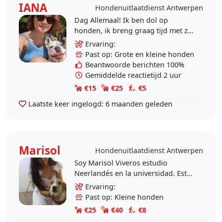
IANA
Hondenuitlaatdienst Antwerpen
Dag Allemaal! Ik ben dol op
honden, ik breng graag tijd met ze
door. Ik heb momenteel niet de
Ervaring:
mogelijkheid om een ​​hond te
Past op: Grote en kleine honden
hebben, maar ik help..
Beantwoorde berichten 100%
Gemiddelde reactietijd 2 uur
€15
€25
€5
Laatste keer ingelogd:
6 maanden geleden
Marisol
Hondenuitlaatdienst Antwerpen
Soy Marisol Viveros estudio
Neerlandés en la universidad. Estoy
en esta app porque amo los perros
Ervaring:
tuve siempre 2 perros cuando vivia
Past op: Kleine honden
en Colombia. Me..
€25
€40
€8