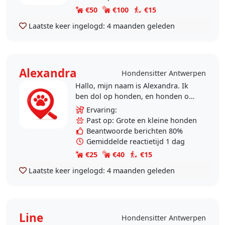
anni..
€50
€100
€15
Laatste keer ingelogd:
4 maanden geleden
Alexandra
Hondensitter Antwerpen
Hallo, mijn naam is Alexandra. Ik
ben dol op honden, en honden op
mij. ;-) Ben je op zoek naar een
Ervaring:
betrouwbare en zorgzame oppas of
Past op: Grote en kleine honden
iemand die jouw..
Beantwoorde berichten 80%
Gemiddelde reactietijd 1 dag
€25
€40
€15
Laatste keer ingelogd:
4 maanden geleden
Line
Hondensitter Antwerpen