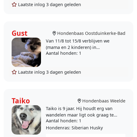
Laatste inlog
3 dagen geleden
Gust
Hondenbaas Oostduinkerke-Bad
Van 11/8 tot 15/8 verblijven we
(mama en 2 kinderen) in
Aantal honden
: 1
Oostduinkerke-bad. Op 14/8 willen
we graag een daguitstap maken.
Gust kan dan niet mee. We..
Laatste inlog
3 dagen geleden
Taiko
Hondenbaas Weelde
Taiko is 9 jaar. Hij houdt erg van
wandelen maar ligt ook graag te
Aantal honden
: 1
slapen. Hoewel Taiko soms koppig
is schopt hij geen herrie en maakt
Hondenras
: Siberian Husky
niks stuk. We..