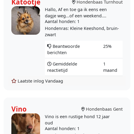
Katootje
Hondenbaas Turnhout
Hallo, Af en toe ga ik eens een
dagje weg...of een weekend.
Aantal honden
: 1
Misschien wel eens meerdere
vakantiedagen... Wil jij dan op
Hondenras
: Kleine Keeshond, bruin-
Katootje passen ?
zwart
Beantwoorde
25%
berichten
Gemiddelde
1
reactietijd
maand
Laatste inlog
Vandaag
Vino
Hondenbaas Gent
Vino is een rustige hond 12 jaar
oud
Aantal honden
: 1