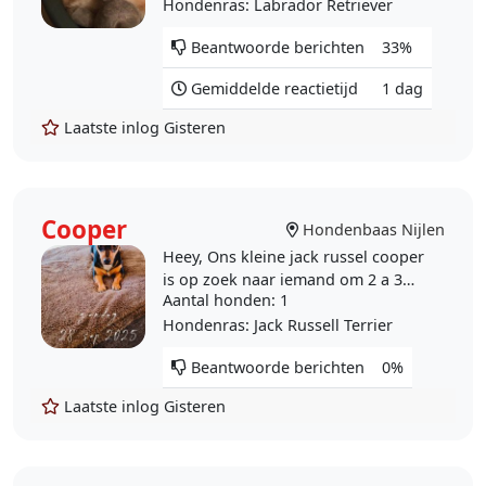
Hondenras
: Labrador Retriever
Beantwoorde berichten
33%
Gemiddelde reactietijd
1 dag
Laatste inlog
Gisteren
Cooper
Hondenbaas Nijlen
Heey, Ons kleine jack russel cooper
is op zoek naar iemand om 2 a 3
Aantal honden
: 1
dagen in de week te gaan spelen.
Het is een enorme lieve, speelse
Hondenras
: Jack Russell Terrier
hond maar wel..
Beantwoorde berichten
0%
Laatste inlog
Gisteren