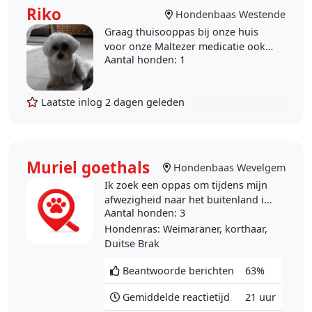
Riko
Hondenbaas Westende
Graag thuisooppas bij onze huis
voor onze Maltezer medicatie ook
Aantal honden
: 1
indienen nodig kammen elke dag
oogtjes proper maken liever
iemand met ervaring .
Laatste inlog
2 dagen geleden
Muriel goethals
Hondenbaas Wevelgem
Ik zoek een oppas om tijdens mijn
afwezigheid naar het buitenland in
Aantal honden
: 3
te wonen. We wonen op een groot
domein waar honden vrij
Hondenras
: Weimaraner, korthaar,
rondlopen en ook binnen..
Duitse Brak
Beantwoorde berichten
63%
Gemiddelde reactietijd
21 uur