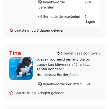
Beantwoorde
29%
berichten
Gemiddelde reactietijd
2
dagen
Laatste inlog
3 dagen geleden
Tina
Hondenbaas Zonhoven
Ik zoek vooreerst iemand die bij
puppy kan blijven van 15 hr tot
Aantal honden
: 1
ongeveer 22:30 hr op 28 en 29
augustus
Hondenras
: Border Collie
Beantwoorde berichten
0%
Laatste inlog
3 dagen geleden