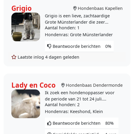
Grigio
Hondenbaas Kapellen
Grigio is een lieve, zachtaardige
Grote Münsterlander die zeer
Aantal honden
: 1
speels is en goed met andere
honden (groot & klein) omgaat. Ik
Hondenras
: Grote Münsterlander
zoek dringend een..
Beantwoorde berichten
0%
Laatste inlog
4 dagen geleden
Lady en Coco
Hondenbaas Dendermonde
Ik zoek een hondenoppasser voor
de periode van 21 tot 24 juli.
Aantal honden
: 2
Beiden zijn ze zeer lief, enkel naar
andere vreemde honden kunnen ze
Hondenras
: Keeshond, Klein
veel lawaai maken..
Beantwoorde berichten
80%