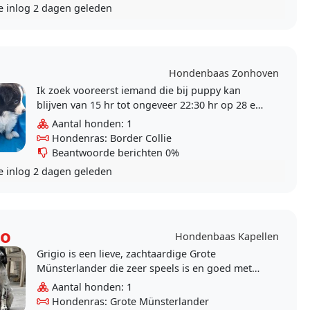
e inlog
2 dagen geleden
Hondenbaas Zonhoven
Ik zoek vooreerst iemand die bij puppy kan
blijven van 15 hr tot ongeveer 22:30 hr op 28 en
29 augustus
Aantal honden: 1
Hondenras: Border Collie
Beantwoorde berichten 0%
e inlog
2 dagen geleden
io
Hondenbaas Kapellen
Grigio is een lieve, zachtaardige Grote
Münsterlander die zeer speels is en goed met
andere honden (groot & klein) omgaat. Ik zoek
Aantal honden: 1
dringend een..
Hondenras: Grote Münsterlander