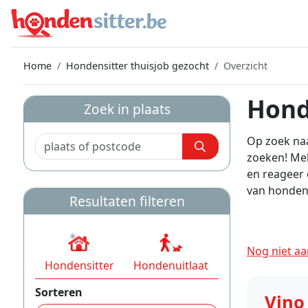
Home
Hondensitter thuisjob gezocht
Overzicht
Hond
Zoek in plaats
Op zoek naa
zoeken! Mel
en reageer 
van hondenb
Resultaten filteren
Nog niet aa
Hondensitter
Hondenuitlaat
Sorteren
Vino