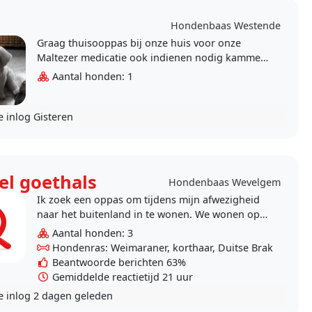
Hondenbaas Westende
Graag thuisooppas bij onze huis voor onze
Maltezer medicatie ook indienen nodig kammen
elke dag oogtjes proper maken liever iemand
Aantal honden: 1
met ervaring .
e inlog
Gisteren
el goethals
Hondenbaas Wevelgem
Ik zoek een oppas om tijdens mijn afwezigheid
naar het buitenland in te wonen. We wonen op
een groot domein waar honden vrij rondlopen
Aantal honden: 3
en ook binnen..
Hondenras: Weimaraner, korthaar, Duitse Brak
Beantwoorde berichten 63%
Gemiddelde reactietijd 21 uur
e inlog
2 dagen geleden