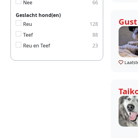
Nee
66
Geslacht hond(en)
Gust
Reu
128
Teef
88
Reu en Teef
23
Laatst
Taik