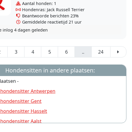
Aantal honden: 1
Hondenras: Jack Russell Terrier
Beantwoorde berichten 23%
Gemiddelde reactietijd 21 uur
e inlog
4 dagen geleden
2
3
4
5
6
..
24
Hondensitten in andere plaatsen:
laatsen -
 hondensitter Antwerpen
 hondensitter Gent
 hondensitter Hasselt
 hondensitter Aalst
 hondensitter Turnhout