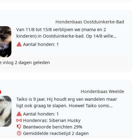
Hondenbaas Oostduinkerke-Bad
Van 11/8 tot 15/8 verblijven we (mama en 2
kinderen) in Oostduinkerke-bad. Op 14/8 willen
we graag een daguitstap maken. Gust kan dan
Aantal honden: 1
niet mee. We..
e inlog
2 dagen geleden
o
Hondenbaas Weelde
Taiko is 9 jaar. Hij houdt erg van wandelen maar
ligt ook graag te slapen. Hoewel Taiko soms
koppig is schopt hij geen herrie en maakt niks
Aantal honden: 1
stuk. We..
Hondenras: Siberian Husky
Beantwoorde berichten 29%
Gemiddelde reactietijd 2 dagen