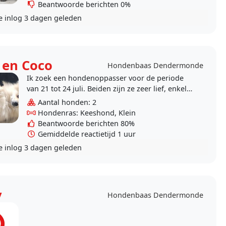
Beantwoorde berichten 0%
e inlog
3 dagen geleden
 en Coco
Hondenbaas Dendermonde
Ik zoek een hondenoppasser voor de periode
van 21 tot 24 juli. Beiden zijn ze zeer lief, enkel
naar andere vreemde honden kunnen ze veel
Aantal honden: 2
lawaai maken..
Hondenras: Keeshond, Klein
Beantwoorde berichten 80%
Gemiddelde reactietijd 1 uur
e inlog
3 dagen geleden
y
Hondenbaas Dendermonde