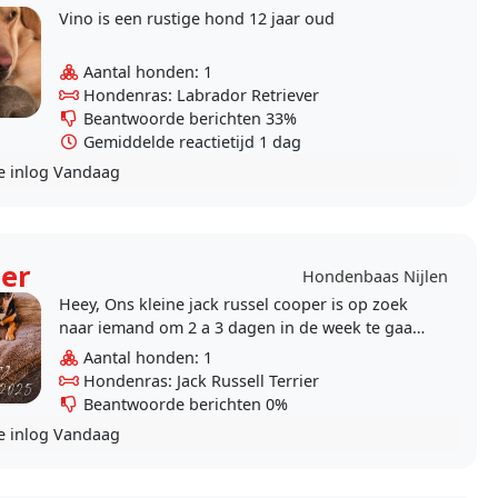
Vino is een rustige hond 12 jaar oud
Aantal honden: 1
Hondenras: Labrador Retriever
Beantwoorde berichten 33%
Gemiddelde reactietijd 1 dag
e inlog
Vandaag
er
Hondenbaas Nijlen
Heey, Ons kleine jack russel cooper is op zoek
naar iemand om 2 a 3 dagen in de week te gaan
spelen. Het is een enorme lieve, speelse hond
Aantal honden: 1
maar wel..
Hondenras: Jack Russell Terrier
Beantwoorde berichten 0%
e inlog
Vandaag