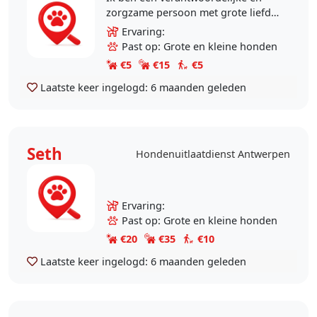
zorgzame persoon met grote liefde
voor honden. Ik heb geduld, ben
Ervaring:
oplettend en vind het belangrijk
Past op: Grote en kleine honden
dat een hond zich..
€5
€15
€5
Laatste keer ingelogd:
6 maanden geleden
Seth
Hondenuitlaatdienst Antwerpen
Ervaring:
Past op: Grote en kleine honden
€20
€35
€10
Laatste keer ingelogd:
6 maanden geleden