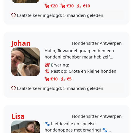
in Frankrijk gezeten..
€20
€30
€10
Laatste keer ingelogd:
5 maanden geleden
Johan
Hondensitter Antwerpen
Hallo, Ik wandel graag en ben een
hondenliefhebber maar heb zelf
nog geen hond. Wel enkele
Ervaring:
vrienden en in de familie. Vooraleer
Past op: Grote en kleine honden
een hond in huis te..
€10
€5
Laatste keer ingelogd:
5 maanden geleden
Lisa
Hondensitter Antwerpen
🐾 Liefdevolle en speelse
hondenoppas met ervaring! 🐾