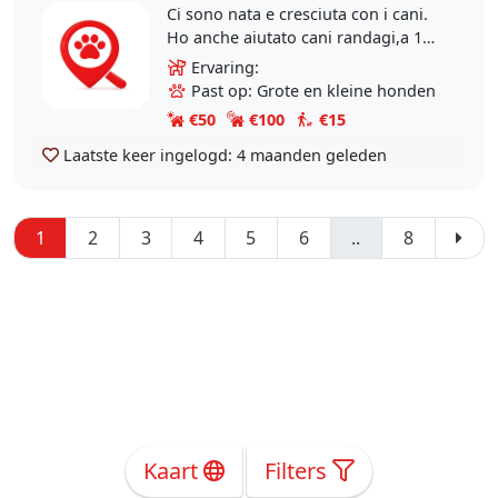
Ci sono nata e cresciuta con i cani.
Ho anche aiutato cani randagi,a 16
anni ho adottato un cane al canile,
Ervaring:
cresciuto proprio come un figlio, 14
Past op: Grote en kleine honden
anni..
€50
€100
€15
Laatste keer ingelogd:
4 maanden geleden
1
2
3
4
5
6
..
8
Kaart
Filters