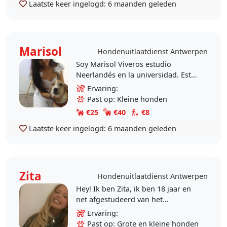
Laatste keer ingelogd:
6 maanden geleden
Marisol
Hondenuitlaatdienst Antwerpen
Soy Marisol Viveros estudio
Neerlandés en la universidad. Estoy
en esta app porque amo los perros
Ervaring:
tuve siempre 2 perros cuando vivia
Past op: Kleine honden
en Colombia. Me..
€25
€40
€8
Laatste keer ingelogd:
6 maanden geleden
Zita
Hondenuitlaatdienst Antwerpen
Hey! Ik ben Zita, ik ben 18 jaar en
net afgestudeerd van het
middelbaar. Momenteel doe ik een
Ervaring:
tussenjaar en ik heb net 6 maanden
Past op: Grote en kleine honden