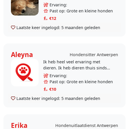
Hallo! Ik ben een echte
Ervaring:
hondenliefhebber en zorg met heel
Past op: Grote en kleine honden
mijn hart voor jouw viervoeter..
€12
Laatste keer ingelogd:
5 maanden geleden
Aleyna
Hondensitter Antwerpen
Ik heb heel veel ervaring met
dieren. Ik heb dieren thuis sinds
dat ik geboren ben. Ik hou enorm
Ervaring:
veel van dieren.
Past op: Grote en kleine honden
€10
Laatste keer ingelogd:
5 maanden geleden
Erika
Hondenuitlaatdienst Antwerpen