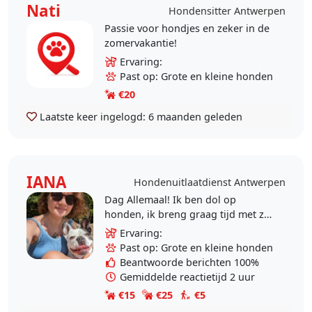
Nati
Hondensitter Antwerpen
Passie voor hondjes en zeker in de
zomervakantie!
Ervaring:
Past op: Grote en kleine honden
€20
Laatste keer ingelogd:
6 maanden geleden
IANA
Hondenuitlaatdienst Antwerpen
Dag Allemaal! Ik ben dol op
honden, ik breng graag tijd met ze
door. Ik heb momenteel niet de
Ervaring:
mogelijkheid om een ​​hond te
Past op: Grote en kleine honden
hebben, maar ik help..
Beantwoorde berichten 100%
Gemiddelde reactietijd 2 uur
€15
€25
€5