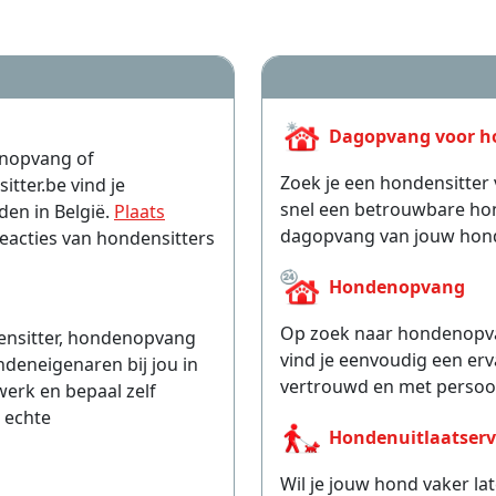
Dagopvang voor h
enopvang of
Zoek je een hondensitter 
itter.be vind je
snel een betrouwbare hond
en in België.
Plaats
dagopvang van jouw hon
eacties van hondensitters
Hondenopvang
Op zoek naar hondenopvan
ensitter, hondenopvang
vind je eenvoudig een erv
deneigenaren bij jou in
vertrouwd en met persoon
werk en bepaal zelf
 echte
Hondenuitlaatserv
Wil je jouw hond vaker la