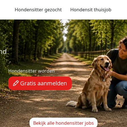
Hondensitter gezocht
Hondensit thuisjob
ond
Hondensitter worden
Gratis aanmelden
Bekijk alle hondensitter jobs