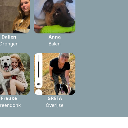
Dalien
Anna
Drongen
Balen
Frauke
GRETA
reendonk
Overijse