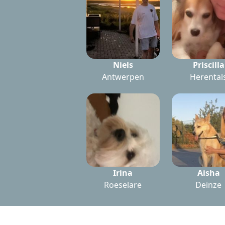
Niels
Priscilla
Antwerpen
Herental
Irina
Aisha
Roeselare
Deinze