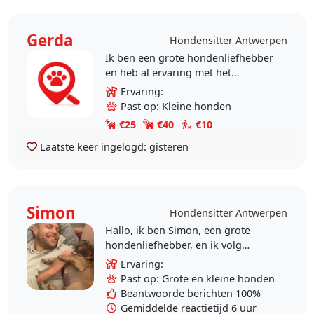
Gerda
Hondensitter Antwerpen
Ik ben een grote hondenliefhebber
en heb al ervaring met het
verzorgen en omgaan met honden.
Ervaring:
Ik heb geleerd hoe belangrijk het is
Past op: Kleine honden
om geduldig,..
€25
€40
€10
Laatste keer ingelogd:
gisteren
Simon
Hondensitter Antwerpen
Hallo, ik ben Simon, een grote
hondenliefhebber, en ik volg
momenteel een opleiding
Ervaring:
Hondeninstructeur (met later een
Past op: Grote en kleine honden
specialisatie in..
Beantwoorde berichten 100%
Gemiddelde reactietijd 6 uur