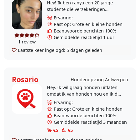
Hey! Ik ben ranya een 20 jarige
studente die verzekeringen
studeert om de AP hogeschool. Ik
Ervaring:
ben een ervaren hondenoppas die
Past op: Grote en kleine honden
dol is op honden en al..
Beantwoorde berichten 100%
Gemiddelde reactietijd 1 uur
1 review
Laatste keer ingelogd:
5 dagen geleden
Rosario
Hondenopvang Antwerpen
Hey, Ik wil graag honden uitlaten
omdat ik van honden hou en ik doe
ook vrijwilliger in dieren asiel en zo
Ervaring:
wil ik heel veel diertjes helpen.
Past op: Grote en kleine honden
Beantwoorde berichten 100%
Gemiddelde reactietijd 3 maanden
€5
€5