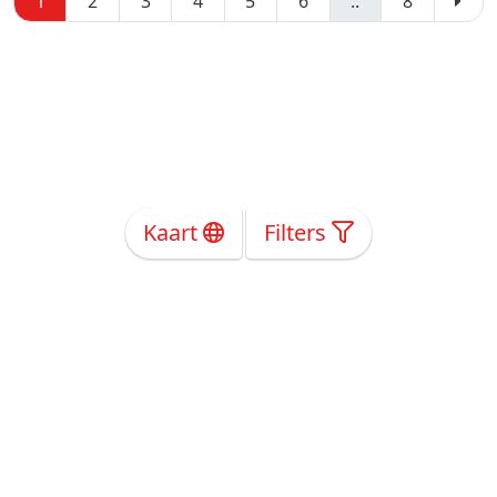
1
2
3
4
5
6
..
8
Kaart
Filters
Over Ons
Privacy
Voorwaarden
Tarieven
Help
Volg ons!