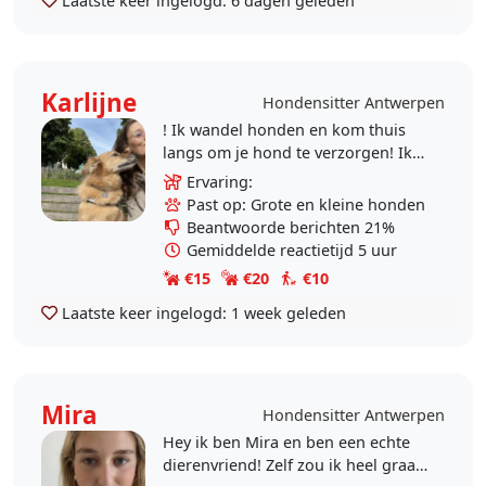
Laatste keer ingelogd:
6 dagen geleden
Karlijne
Hondensitter Antwerpen
! Ik wandel honden en kom thuis
langs om je hond te verzorgen! Ik
kan geen hond thuis opvangen ivm
Ervaring:
afwezigheid/vakantie ! Ik ben
Past op: Grote en kleine honden
opgegroeid met..
Beantwoorde berichten 21%
Gemiddelde reactietijd 5 uur
€15
€20
€10
Laatste keer ingelogd:
1 week geleden
Mira
Hondensitter Antwerpen
Hey ik ben Mira en ben een echte
dierenvriend! Zelf zou ik heel graag