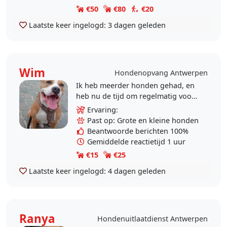
€50
€80
€20
Laatste keer ingelogd:
3 dagen geleden
Wim
Hondenopvang Antwerpen
Ik heb meerder honden gehad, en
heb nu de tijd om regelmatig voor
een hond(je) te zorgen. Ik ben
Ervaring:
absoluut een dierenliefhebber.
Past op: Grote en kleine honden
Helaas kan ik niet..
Beantwoorde berichten 100%
Gemiddelde reactietijd 1 uur
€15
€25
Laatste keer ingelogd:
4 dagen geleden
Ranya
Hondenuitlaatdienst Antwerpen