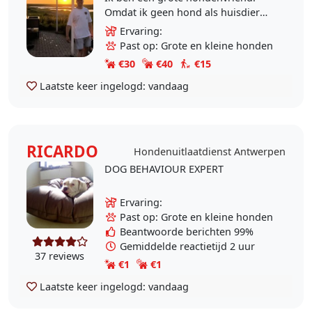
Omdat ik geen hond als huisdier
mag nemen, geef ik jouw hond de
Ervaring:
liefde die het verdient! Ik wil vooral
Past op: Grote en kleine honden
een leuke tijd..
€30
€40
€15
Laatste keer ingelogd:
vandaag
RICARDO
Hondenuitlaatdienst Antwerpen
DOG BEHAVIOUR EXPERT
Ervaring:
Past op: Grote en kleine honden
Beantwoorde berichten 99%
Gemiddelde reactietijd 2 uur
37 reviews
€1
€1
Laatste keer ingelogd:
vandaag