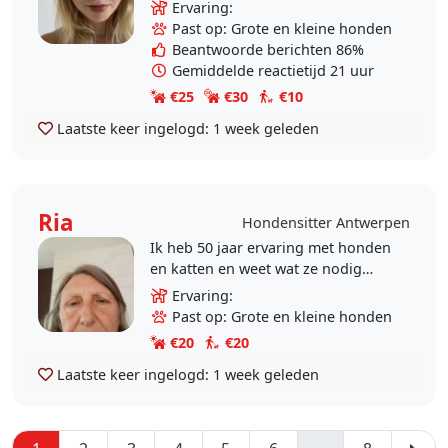
een hondje willen maar jammer
Ervaring:
genoeg zien mijn ouders dat niet
Past op: Grote en kleine honden
helemaal..
Beantwoorde berichten 86%
Gemiddelde reactietijd 21 uur
€25
€30
€10
Laatste keer ingelogd:
1 week geleden
Ria
Hondensitter Antwerpen
Ik heb 50 jaar ervaring met honden
en katten en weet wat ze nodig
hebben.Ik kan hen goed
Ervaring:
aanvoelen.
Past op: Grote en kleine honden
€20
€20
Laatste keer ingelogd:
1 week geleden