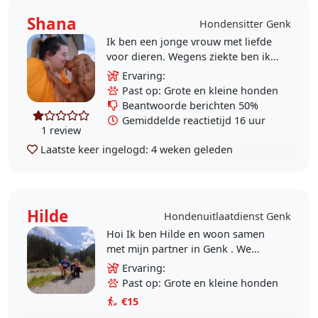
Shana
Hondensitter Genk
Ik ben een jonge vrouw met liefde
voor dieren. Wegens ziekte ben ik
thuis en dus veel vrije tijd. Ik zou
Ervaring:
deze graag willen vullen met de
Past op: Grote en kleine honden
Huisdieren..
Beantwoorde berichten 50%
Gemiddelde reactietijd 16 uur
1 review
Laatste keer ingelogd:
4 weken geleden
Hilde
Hondenuitlaatdienst Genk
Hoi Ik ben Hilde en woon samen
met mijn partner in Genk . We
adopteerden 3 gekke, schattige
Ervaring:
katten en 1 hond uit het dierenasiel
Past op: Grote en kleine honden
van Genk. Zoek..
€15