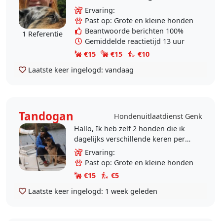
voorliefde voor honden, groot en
Ervaring:
klein. Honden maken mijn leven
Past op: Grote en kleine honden
compleet. Ik kan oprecht..
Beantwoorde berichten 100%
1 Referentie
Gemiddelde reactietijd 13 uur
€15
€15
€10
Laatste keer ingelogd:
vandaag
Tandogan
Hondenuitlaatdienst Genk
Hallo, Ik heb zelf 2 honden die ik
dagelijks verschillende keren per
dag uitlaat. Dit voor lange
Ervaring:
afstanden in natuurlijke
Past op: Grote en kleine honden
reservaten...
€15
€5
Laatste keer ingelogd:
1 week geleden