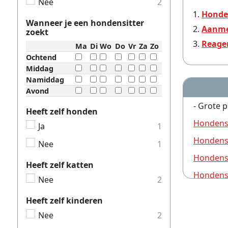
Nee
2
Honden
Wanneer je een hondensitter
Aanme
zoekt
Reage
Ma
Di
Wo
Do
Vr
Za
Zo
Ochtend
Middag
Namiddag
Avond
- Grote p
Heeft zelf honden
Hondens
Ja
1
Hondensi
Nee
1
Hondensi
Heeft zelf katten
Hondens
Nee
2
Hondensi
Heeft zelf kinderen
Hondensi
Nee
2
Hondensi