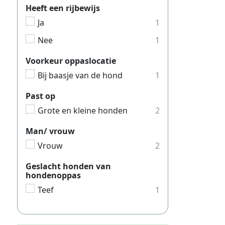
Heeft een rijbewijs
Hondensi
Ja
1
Hondensi
Nee
1
Hondensi
Voorkeur oppaslocatie
Hondensi
Bij baasje van de hond
1
Hondensi
Past op
Hondensi
Grote en kleine honden
2
Hondensi
Man/ vrouw
Hondensi
Vrouw
2
Hondensi
Geslacht honden van
Hondensi
hondenoppas
Hondens
Teef
1
Hondensi
Hondensi