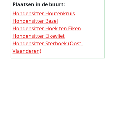
Plaatsen in de buurt:
Hondensi
Hondensitter Houtenkruis
Hondensi
Hondensitter Bazel
Hondensitter Hoek ten Eiken
Hondens
Hondensitter Eikevliet
Hondensi
Hondensitter Sterhoek (Oost-
Hondens
Vlaanderen)
Hondensitter Vandoren
Hondensi
Hondensitter Kerkhoek
Hondens
Hondensitter Schaarbeekhoek
Hondensitter Kruibeke
Hondensi
Hondensitter Moerheide (Antwerpen)
Hondensi
Hondens
Hondens
Hondensi
Hondensi