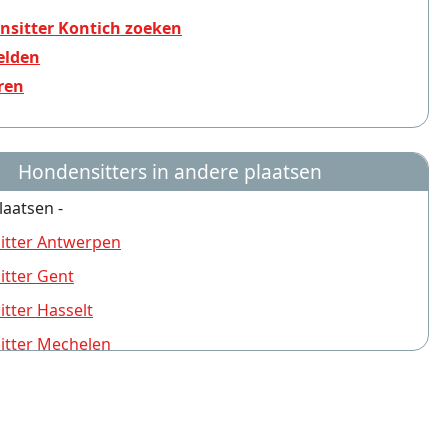
sitter Kontich zoeken
lden
ren
Hondensitters in andere plaatsen
laatsen -
itter Antwerpen
tter Gent
tter Hasselt
itter Mechelen
tter Brugge
tter Turnhout
tter Leuven