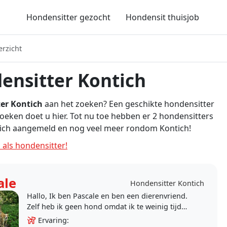
Hondensitter gezocht
Hondensit thuisjob
erzicht
ensitter Kontich
er Kontich
aan het zoeken? Een geschikte hondensitter
zoeken doet u hier. Tot nu toe hebben er 2 hondensitters
zich aangemeld en nog veel meer rondom Kontich!
 als hondensitter!
ale
Hondensitter Kontich
Hallo, Ik ben Pascale en ben een dierenvriend.
Zelf heb ik geen hond omdat ik te weinig tijd
heb maar zorg graag voor uw hond. Ik ga ook
Ervaring: