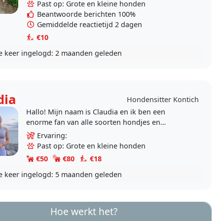
graag met..
Past op: Grote en kleine honden
Beantwoorde berichten 100%
Gemiddelde reactietijd 2 dagen
€10
e keer ingelogd:
2 maanden geleden
dia
Hondensitter Kontich
Hallo! Mijn naam is Claudia en ik ben een
enorme fan van alle soorten hondjes en
spendeer hier dus ook graag tijd mee :)
Ervaring:
Past op: Grote en kleine honden
€50
€80
€18
e keer ingelogd:
5 maanden geleden
Hoe werkt het?