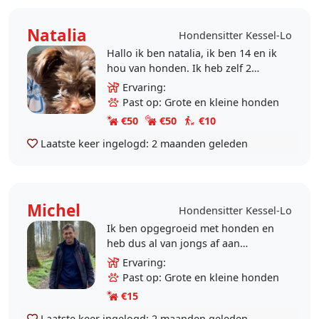
Natalia
Hondensitter Kessel-Lo
Hallo ik ben natalia, ik ben 14 en ik
hou van honden. Ik heb zelf 2
honden. En ik zou graag mijn vrije
Ervaring:
tijd opvullen door op jouw hond te
Past op: Grote en kleine honden
letten.
€50
€50
€10
Laatste keer ingelogd:
2 maanden geleden
Michel
Hondensitter Kessel-Lo
Ik ben opgegroeid met honden en
heb dus al van jongs af aan
ervaring met hen. Zelf kan ik
Ervaring:
momenteel nog geen eigen hond
Past op: Grote en kleine honden
nemen, maar ik pas met veel..
€15
Laatste keer ingelogd:
2 maanden geleden