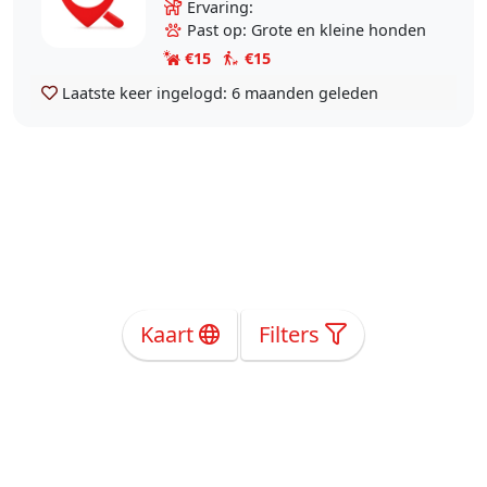
jongere jaren en zoek den
Ervaring:
bijbaantje naast mijn andere job als
Past op: Grote en kleine honden
poetsvrouw
€15
€15
Laatste keer ingelogd:
6 maanden geleden
Kaart
Filters