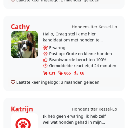
Cathy
Hondensitter Kessel-Lo
Hallo, Graag stel ik me hier
kandidaat om met honden te
wandelen/ spelen. Zelf hebben we
Ervaring:
geen hondjes , heb wel ervaring
Past op: Grote en kleine honden
met asiel..ik ging om de 2..
Beantwoorde berichten 100%
Gemiddelde reactietijd 24 minuten
€31
€65
€6
Laatste keer ingelogd:
3 maanden geleden
Katrijn
Hondensitter Kessel-Lo
Ik heb geen ervaring, ik heb zelf
wel wat honden gehad in mijn