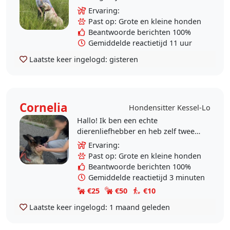
Leuven. Als Chief Animal Officer
Ervaring:
van OSTA, een
Past op: Grote en kleine honden
dierenbeschermingsorganisatie,..
Beantwoorde berichten 100%
Gemiddelde reactietijd 11 uur
Laatste keer ingelogd:
gisteren
Cornelia
Hondensitter Kessel-Lo
Hallo! Ik ben een echte
dierenliefhebber en heb zelf twee
honden (Golden retriever & Duitse
Ervaring:
Herder). Ik wandel graag en zorg
Past op: Grote en kleine honden
met plezier voor honden..
Beantwoorde berichten 100%
Gemiddelde reactietijd 3 minuten
€25
€50
€10
Laatste keer ingelogd:
1 maand geleden