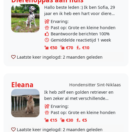
Hallo beste leden :) Ik ben Sofia, 29
jaar en ik heb een hart voor dieren.
Ik heb veel ervaring opgedaan met
Ervaring:
mijn eigen honden - maar ook met
Past op: Grote en kleine honden
de..
Beantwoorde berichten 100%
Gemiddelde reactietijd 1 week
€50
€70
€10
Laatste keer ingelogd:
2 maanden geleden
Eleana
Hondensitter Sint-Niklaas
Ik heb zelf een golden retriever en
ben zeker al met verschillende
rassen bekend een hond dat trekt
Ervaring:
tijdens het wandelen of juist heel
Past op: Grote en kleine honden
braaf kan..
€15
€30
€5
Laatste keer ingelogd:
2 maanden geleden