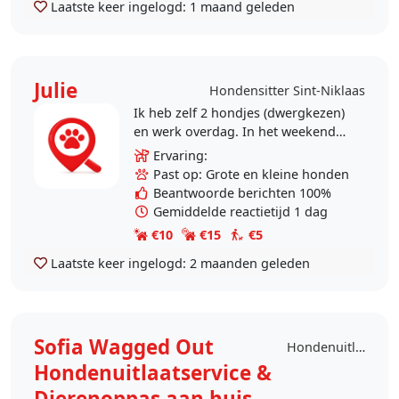
Laatste keer ingelogd:
1 maand geleden
Julie
Hondensitter Sint-Niklaas
Ik heb zelf 2 hondjes (dwergkezen)
en werk overdag. In het weekend
kan ik dogsitten en in de week kan
Ervaring:
ik gaan wandelen met je hond.
Past op: Grote en kleine honden
Grote en kleine..
Beantwoorde berichten 100%
Gemiddelde reactietijd 1 dag
€10
€15
€5
Laatste keer ingelogd:
2 maanden geleden
Sofia Wagged Out
Hondenuitlaatdienst Sint-Niklaas
Hondenuitlaatservice &
Dierenoppas aan huis