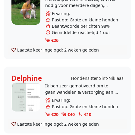
nodig voor meerdere dagen,
weekend, vakantie? Wij zijn een
Ervaring:
kleinschallig officieel
Past op: Grote en kleine honden
hondenpension, gekeurd door..
Beantwoorde berichten 98%
Gemiddelde reactietijd 1 uur
€26
Laatste keer ingelogd:
2 weken geleden
Delphine
Hondensitter Sint-Niklaas
Ik ben zeer gemotiveerd om te
gaan wandelen & verzorging aan te
bieden. Ik heb 2 honden gehad en
Ervaring:
mijn liefde voor honden is altijd al
Past op: Grote en kleine honden
gebleven. Ik..
€20
€40
€10
Laatste keer ingelogd:
2 weken geleden