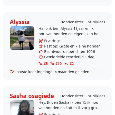
Alyssia
Hondensitter Sint-Niklaas
Hallo ik ben Alyssia 18jaar en ik
hou van honden en eigenlijk in het
algemeen van dieren. Ik ging
Ervaring:
vroeger veel wandelen met 2
Past op: Grote en kleine honden
honden uit de buurt..
Beantwoorde berichten 100%
Gemiddelde reactietijd 1 dag
€5
€10
€2
Laatste keer ingelogd:
4 maanden geleden
Sasha osagiede
Hondensitter Sint-Niklaas
Hey, Ik ben Sasha ik ben 15 ik hou
van honden en katten ik zorg graag
voor hun dus ik weet niet wat ik
Ervaring: