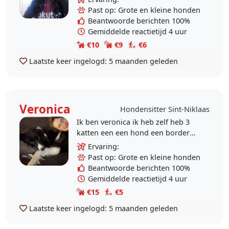
nog kan zeggen maar ik ben altijd
Past op: Grote en kleine honden
vrij ik heb..
Beantwoorde berichten 100%
Gemiddelde reactietijd 4 uur
€10
€9
€6
Laatste keer ingelogd:
5 maanden geleden
Veronica
Hondensitter Sint-Niklaas
Ik ben veronica ik heb zelf heb 3
katten een een hond een border
collie ik ben ook een echte
Ervaring:
dierenvriend je krijgt er zoveel
Past op: Grote en kleine honden
liefde van
Beantwoorde berichten 100%
Gemiddelde reactietijd 4 uur
€15
€5
Laatste keer ingelogd:
5 maanden geleden