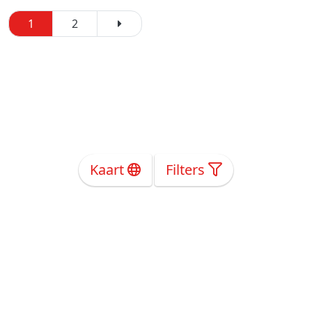
1
2
Kaart
Filters
Over Ons
Privacy
Voorwaarden
Tarieven
Help