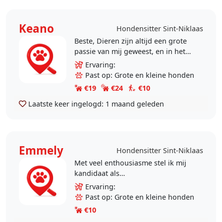
Keano
Hondensitter Sint-Niklaas
Beste, Dieren zijn altijd een grote
passie van mij geweest, en in het
bijzonder honden. Zelf heb ik
Ervaring:
ervaring met de dagelijkse
Past op: Grote en kleine honden
verzorging,..
€19
€24
€10
Laatste keer ingelogd:
1 maand geleden
Emmely
Hondensitter Sint-Niklaas
Met veel enthousiasme stel ik mij
kandidaat als
hondenuitlater/hondenoppas. Ik
Ervaring:
ben een grote dierenliefhebber en
Past op: Grote en kleine honden
voel mij bijzonder op mijn gemak
€10
in..