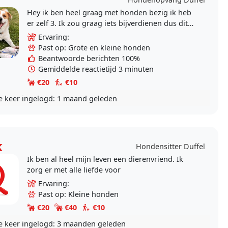
Hey ik ben heel graag met honden bezig ik heb
er zelf 3. Ik zou graag iets bijverdienen dus dit
zou heel leuk zijn! Ik pas zelf al een jaar op 2..
Ervaring:
Past op: Grote en kleine honden
Beantwoorde berichten 100%
Gemiddelde reactietijd 3 minuten
€20
€10
e keer ingelogd:
1 maand geleden
k
Hondensitter Duffel
Ik ben al heel mijn leven een dierenvriend. Ik
zorg er met alle liefde voor
Ervaring:
Past op: Kleine honden
€20
€40
€10
e keer ingelogd:
3 maanden geleden