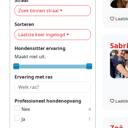
Straal
Zoek binnen straal
Laatst
Sorteren
Laatste keer ingelogd
Sabr
Hondensitter ervaring
Maakt niet uit.
Ervaring met ras
Professioneel hondenopvang
Laatst
Nee
4
Ja
1
Zoë