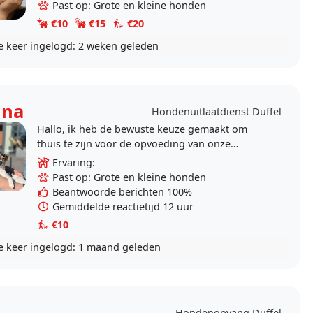
Past op: Grote en kleine honden
€10
€15
€20
e keer ingelogd:
2 weken geleden
ina
Hondenuitlaatdienst Duffel
Hallo, ik heb de bewuste keuze gemaakt om
thuis te zijn voor de opvoeding van onze
kinderen. Daarnaast zou het leuk zijn om voor
Ervaring:
andere honden/dieren..
Past op: Grote en kleine honden
Beantwoorde berichten 100%
Gemiddelde reactietijd 12 uur
€10
e keer ingelogd:
1 maand geleden
Hondenopvang Duffel