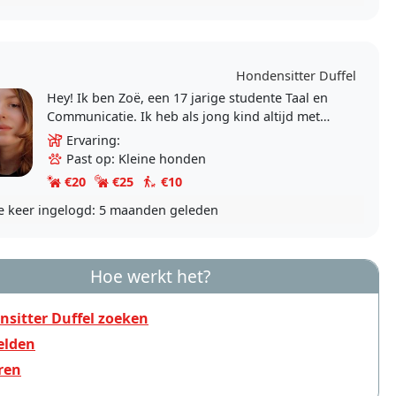
Hondensitter Duffel
Hey! Ik ben Zoë, een 17 jarige studente Taal en
Communicatie. Ik heb als jong kind altijd met
dieren in huis gewoond en heb veel familie
Ervaring:
leden met..
Past op: Kleine honden
€20
€25
€10
e keer ingelogd:
5 maanden geleden
Hoe werkt het?
sitter Duffel zoeken
lden
ren