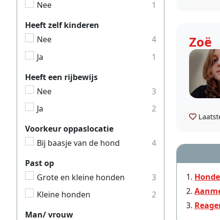
Nee
1
Heeft zelf kinderen
Zoë
Nee
4
Ja
1
Heeft een rijbewijs
Nee
3
Ja
2
Laatst
Voorkeur oppaslocatie
Bij baasje van de hond
4
Past op
Honden
Grote en kleine honden
3
Aanme
Kleine honden
2
Reage
Man/ vrouw