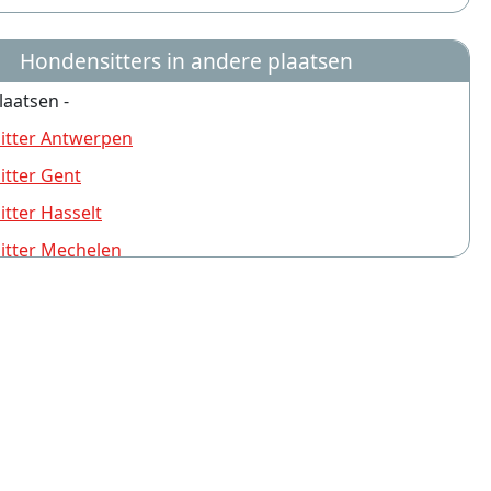
Hondensitters in andere plaatsen
laatsen -
itter Antwerpen
tter Gent
tter Hasselt
itter Mechelen
tter Brugge
tter Turnhout
tter Leuven
tter Aalst
tter Deurne (Antwerpen)
tter Sint-Niklaas