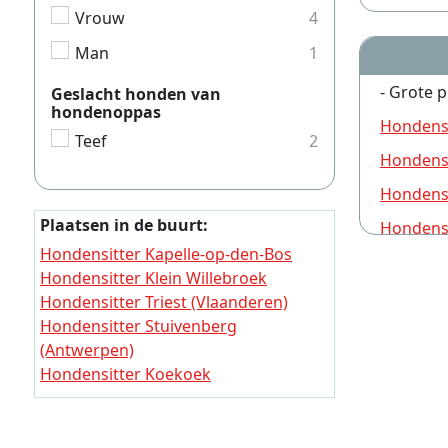
Vrouw
4
Man
1
- Grote p
Geslacht honden van
hondenoppas
Hondens
Teef
2
Hondensi
Hondensi
Plaatsen in de buurt:
Hondens
Hondensitter Kapelle-op-den-Bos
Hondensi
Hondensitter Klein Willebroek
Hondensi
Hondensitter Triest (Vlaanderen)
Hondensitter Stuivenberg
Hondensi
(Antwerpen)
Hondensi
Hondensitter Koekoek
Hondensi
Hondensitter Turkijen (Antwerpen)
Hondensitter Krekelenberg
Hondensi
Hondensitter Kaasstraat