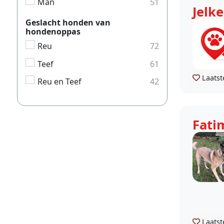
Man
51
Jelke
Geslacht honden van
hondenoppas
Reu
72
Teef
61
Laatst
Reu en Teef
42
Fati
Laatst