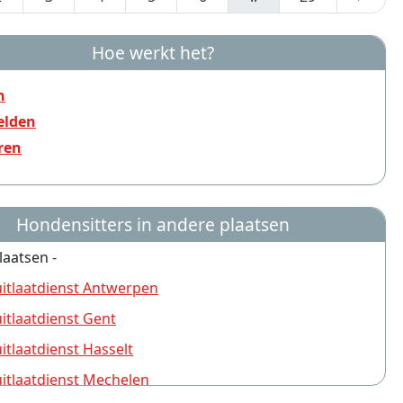
Hoe werkt het?
n
lden
ren
Hondensitters in andere plaatsen
laatsen -
tlaatdienst Antwerpen
tlaatdienst Gent
tlaatdienst Hasselt
tlaatdienst Mechelen