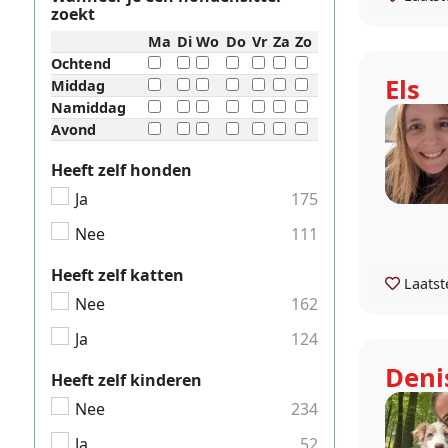
zoekt
Ma
Di
Wo
Do
Vr
Za
Zo
Ochtend
Els
Middag
Namiddag
Avond
Heeft zelf honden
Ja
175
Nee
111
Heeft zelf katten
Laatst
Nee
162
Ja
124
Deni
Heeft zelf kinderen
Nee
234
Ja
52