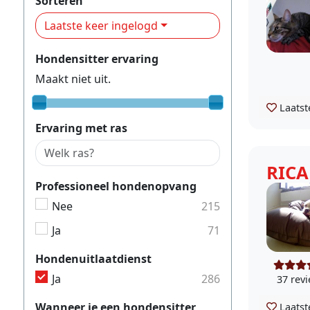
Sorteren
Laatste keer ingelogd
Hondensitter ervaring
Maakt niet uit.
Laatst
Ervaring met ras
RIC
Professioneel hondenopvang
Nee
215
Ja
71
Hondenuitlaatdienst
Ja
286
37 rev
Wanneer je een hondensitter
Laatst