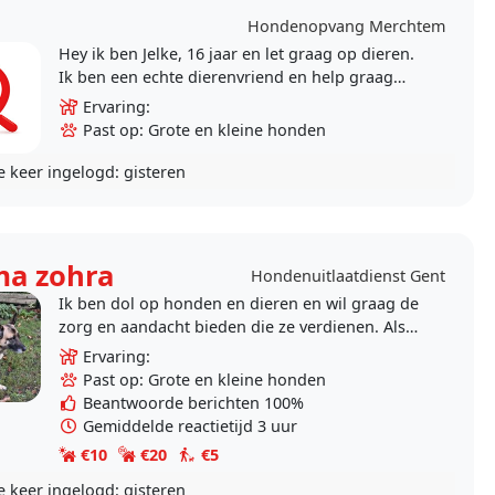
Hondenopvang Merchtem
Hey ik ben Jelke, 16 jaar en let graag op dieren.
Ik ben een echte dierenvriend en help graag
anderen met effe op hun diertjes te letten.
Ervaring:
Ondanks dat..
Past op: Grote en kleine honden
e keer ingelogd:
gisteren
ma zohra
Hondenuitlaatdienst Gent
Ik ben dol op honden en dieren en wil graag de
zorg en aandacht bieden die ze verdienen. Als
hondensitter kan ik mijn passie combineren met
Ervaring:
een baan..
Past op: Grote en kleine honden
Beantwoorde berichten 100%
Gemiddelde reactietijd 3 uur
€10
€20
€5
e keer ingelogd:
gisteren