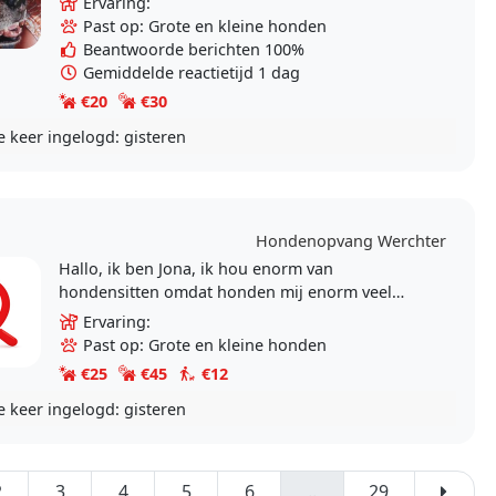
Ervaring:
kan zijn..
Past op: Grote en kleine honden
Beantwoorde berichten 100%
Gemiddelde reactietijd 1 dag
€20
€30
e keer ingelogd:
gisteren
Hondenopvang Werchter
Hallo, ik ben Jona, ik hou enorm van
hondensitten omdat honden mij enorm veel
energie en plezier geven. Ik geniet ervan om tijd
Ervaring:
met hen door te..
Past op: Grote en kleine honden
€25
€45
€12
e keer ingelogd:
gisteren
2
3
4
5
6
..
29