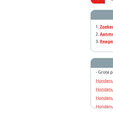
Zoeke
Aanme
Reage
- Grote p
Hondenui
Hondenui
Hondenui
Hondenui