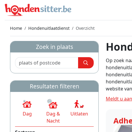
Home
Hondenuitlaatdienst
Overzicht
Hond
Zoek in plaats
Op zoek naa
hondenuitla
hondenuitla
hondenuitla
Resultaten filteren
website van
Meldt u aan
Dag
Dag &
Uitlaten
Adh
Nacht