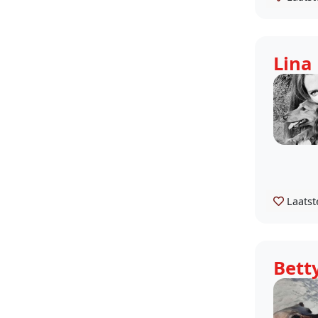
Lina
Laatst
Bett