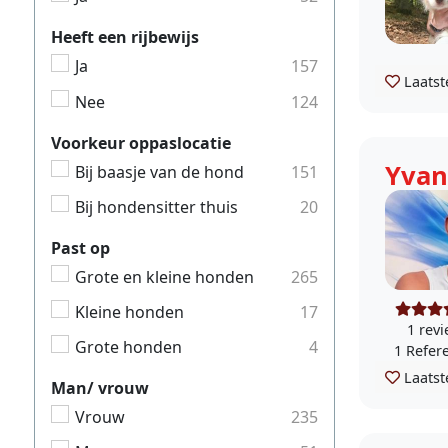
Heeft een rijbewijs
Ja
157
Laatst
Nee
124
Voorkeur oppaslocatie
Yvan
Bij baasje van de hond
151
Bij hondensitter thuis
20
Past op
Grote en kleine honden
265
Kleine honden
17
1 rev
Grote honden
4
1 Refer
Laatst
Man/ vrouw
Vrouw
235