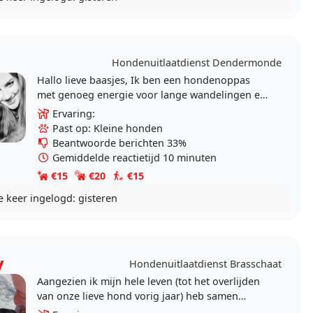
Hondenuitlaatdienst Dendermonde
Hallo lieve baasjes, Ik ben een hondenoppas
met genoeg energie voor lange wandelingen en
gestoei in de tuin, genoeg liefde voor een hele
Ervaring:
dag kusjes..
Past op: Kleine honden
Beantwoorde berichten 33%
Gemiddelde reactietijd 10 minuten
€15
€20
€15
e keer ingelogd:
gisteren
y
Hondenuitlaatdienst Brasschaat
Aangezien ik mijn hele leven (tot het overlijden
van onze lieve hond vorig jaar) heb samen
gewoond met honden, weet ik hoe moeilijk het