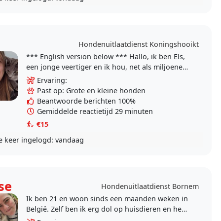
Hondenuitlaatdienst Koningshooikt
*** English version below *** Hallo, ik ben Els,
een jonge veertiger en ik hou, net als miljoenen
mensen, veel van dieren. Ik hou ook van
Ervaring:
boeken..
Past op: Grote en kleine honden
Beantwoorde berichten 100%
Gemiddelde reactietijd 29 minuten
€15
e keer ingelogd:
vandaag
se
Hondenuitlaatdienst Bornem
Ik ben 21 en woon sinds een maanden weken in
België. Zelf ben ik erg dol op huisdieren en heb
ze zelf ook. In Nederland had ik 3 katten. Hier