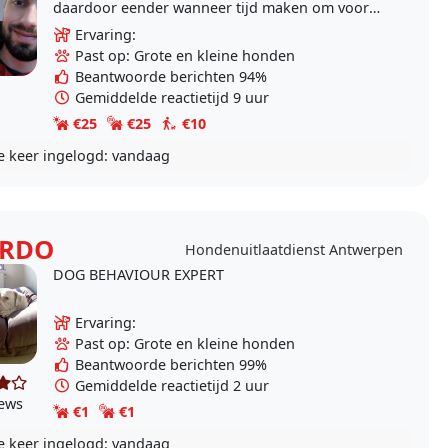
daardoor eender wanneer tijd maken om voor
jouw lievelings diertjes te zorgen. Ik ben heel
Ervaring:
flexibel..
Past op: Grote en kleine honden
Beantwoorde berichten 94%
Gemiddelde reactietijd 9 uur
€25
€25
€10
e keer ingelogd:
vandaag
ARDO
Hondenuitlaatdienst Antwerpen
DOG BEHAVIOUR EXPERT
Ervaring:
Past op: Grote en kleine honden
Beantwoorde berichten 99%
Gemiddelde reactietijd 2 uur
iews
€1
€1
e keer ingelogd:
vandaag