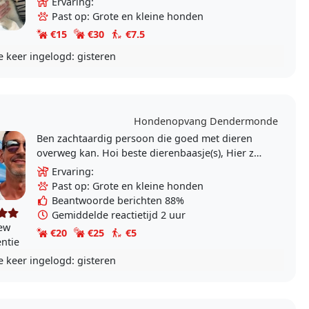
Ervaring:
in..
Past op: Grote en kleine honden
€15
€30
€7.5
e keer ingelogd:
gisteren
Hondenopvang Dendermonde
Ben zachtaardig persoon die goed met dieren
overweg kan. Hoi beste dierenbaasje(s), Hier zal
ik mij eventjes voorstellen: Ik ben Yvan, woon
Ervaring:
in..
Past op: Grote en kleine honden
Beantwoorde berichten 88%
Gemiddelde reactietijd 2 uur
iew
€20
€25
€5
entie
e keer ingelogd:
gisteren