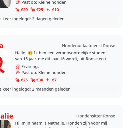
voor andere..
Past op: Kleine honden
€20
€25
€10
e keer ingelogd:
2 dagen geleden
a
Hondenuitlaatdienst Ronse
Hallo! 😊 Ik ben een verantwoordelijke student
van 15 jaar, die dit jaar 16 wordt, uit Ronse en ik
hou veel van honden. Ik ben beschikbaar om..
Ervaring:
Past op: Kleine honden
€25
€30
€7
e keer ingelogd:
2 maanden geleden
alie
Hondensitter Ronse
Hi, mijn naam is Nathalie. Honden zijn voor mij