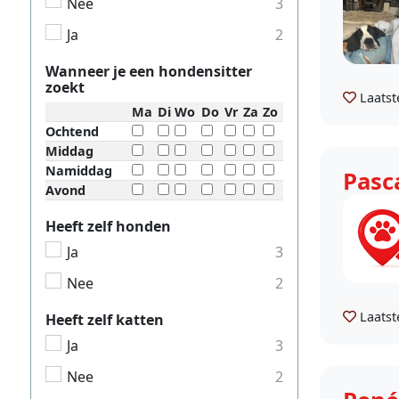
Nee
3
Ja
2
Wanneer je een hondensitter
zoekt
Laatst
Ma
Di
Wo
Do
Vr
Za
Zo
Ochtend
Middag
Namiddag
Pasc
Avond
Heeft zelf honden
Ja
3
Nee
2
Laatst
Heeft zelf katten
Ja
3
Nee
2