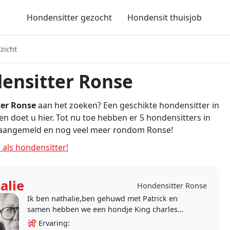
Hondensitter gezocht
Hondensit thuisjob
zicht
ensitter Ronse
er Ronse
aan het zoeken? Een geschikte hondensitter in
n doet u hier. Tot nu toe hebben er 5 hondensitters in
 aangemeld en nog veel meer rondom Ronse!
 als hondensitter!
alie
Hondensitter Ronse
Ik ben nathalie,ben gehuwd met Patrick en
samen hebben we een hondje King charles
cavalier genaamd finley.we zorgen af en toe
Ervaring: