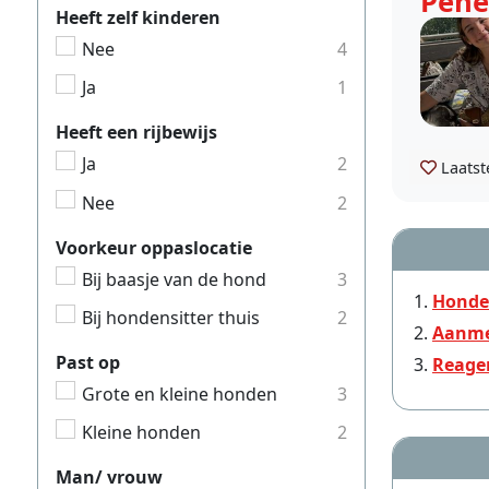
Pené
Heeft zelf kinderen
Nee
4
Ja
1
Heeft een rijbewijs
Ja
2
Laatst
Nee
2
Voorkeur oppaslocatie
Bij baasje van de hond
3
Honde
Bij hondensitter thuis
2
Aanme
Past op
Reage
Grote en kleine honden
3
Kleine honden
2
Man/ vrouw