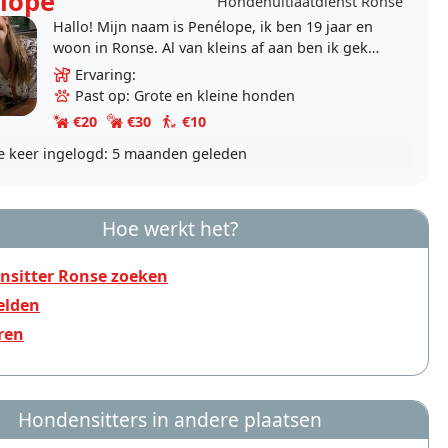
lope
Hondenuitlaatdienst Ronse
Hallo! Mijn naam is Penélope, ik ben 19 jaar en
woon in Ronse. Al van kleins af aan ben ik gek
op dieren, en dat is nooit veranderd!
Ervaring:
Ondertussen ben..
Past op: Grote en kleine honden
€20
€30
€10
e keer ingelogd:
5 maanden geleden
Hoe werkt het?
nsitter Ronse zoeken
lden
ren
Hondensitters in andere plaatsen