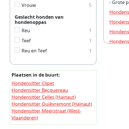
- Grote p
Vrouw
5
Hondens
Geslacht honden van
Hondensi
hondenoppas
Reu
1
Hondensi
Teef
1
Hondens
Reu en Teef
1
Hondensi
Hondensi
Hondensi
Plaatsen in de buurt:
Hondensi
Hondensitter Clipet
Hondensitter Becquereau
Hondensi
Hondensitter Celles (Hainaut)
Hondensi
Hondensitter Quièvremont (Hainaut)
Hondensi
Hondensitter Meerstraat (West-
Vlaanderen)
Hondensi
Hondensitter L'Alouette (Oost-