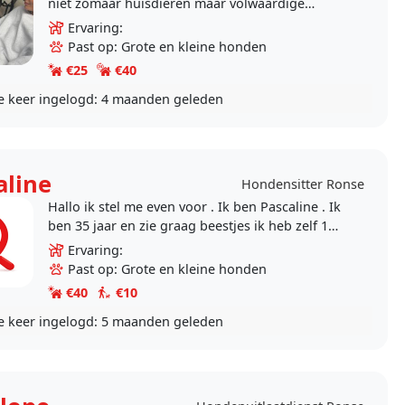
niet zomaar huisdieren maar volwaardige
familieleden. De zorg, aandacht en beweging
Ervaring:
die zij nodig..
Past op: Grote en kleine honden
€25
€40
e keer ingelogd:
4 maanden geleden
aline
Hondensitter Ronse
Hallo ik stel me even voor . Ik ben Pascaline . Ik
ben 35 jaar en zie graag beestjes ik heb zelf 1
hond en een kat waarmee ik graag mee gaan
Ervaring:
wandelen..
Past op: Grote en kleine honden
€40
€10
e keer ingelogd:
5 maanden geleden