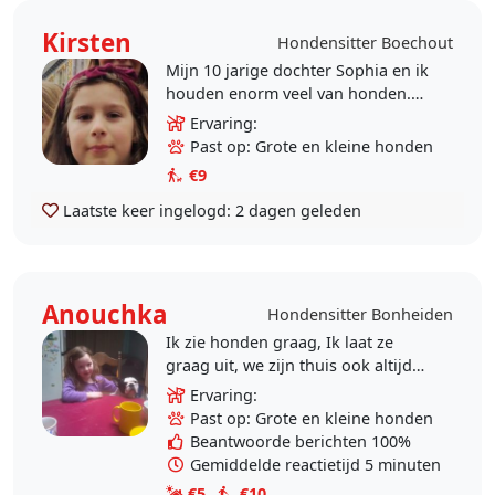
Kirsten
Hondensitter Boechout
Mijn 10 jarige dochter Sophia en ik
houden enorm veel van honden.
Wij willen graag met hond(en) gaan
Ervaring:
wandelen in regio Boechout
Past op: Grote en kleine honden
wanneer het baasje..
€9
Laatste keer ingelogd:
2 dagen geleden
Anouchka
Hondensitter Bonheiden
Ik zie honden graag, Ik laat ze
graag uit, we zijn thuis ook altijd
bezit geweest van honden, groot
Ervaring:
dieren vriend, altijd lief en rustig
Past op: Grote en kleine honden
tegen de..
Beantwoorde berichten 100%
Gemiddelde reactietijd 5 minuten
€5
€10