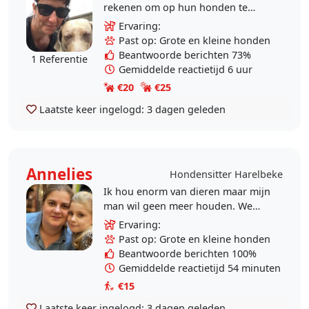
rekenen om op hun honden te
passen als ze met vakantie gaan.
Ervaring:
De honden komen dan bij mij
Past op: Grote en kleine honden
logeren, kunnen altijd..
Beantwoorde berichten 73%
1 Referentie
Gemiddelde reactietijd 6 uur
€20
€25
Laatste keer ingelogd:
3 dagen geleden
Annelies
Hondensitter Harelbeke
Ik hou enorm van dieren maar mijn
man wil geen meer houden. We
hebben een stafford gehad die 14
Ervaring:
jaar geworden is en ik zorg ook
Past op: Grote en kleine honden
voor het hondje van..
Beantwoorde berichten 100%
Gemiddelde reactietijd 54 minuten
€15
Laatste keer ingelogd:
3 dagen geleden