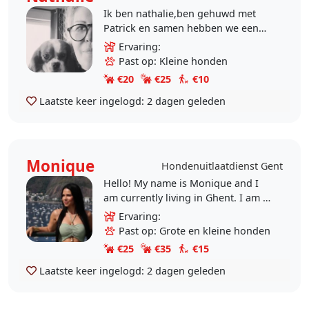
Ik ben nathalie,ben gehuwd met
Patrick en samen hebben we een
hondje King charles cavalier
Ervaring:
genaamd finley.we zorgen af en toe
Past op: Kleine honden
voor andere..
€20
€25
€10
Laatste keer ingelogd:
2 dagen geleden
Monique
Hondenuitlaatdienst Gent
Hello! My name is Monique and I
am currently living in Ghent. I am a
reliable, patient and caring animal
Ervaring:
lover. I have had dogs in the past,
Past op: Grote en kleine honden
so I..
€25
€35
€15
Laatste keer ingelogd:
2 dagen geleden