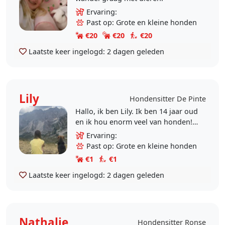
Ervaring:
Past op: Grote en kleine honden
€20
€20
€20
Laatste keer ingelogd:
2 dagen geleden
Lily
Hondensitter De Pinte
Hallo, ik ben Lily. Ik ben 14 jaar oud
en ik hou enorm veel van honden!
Ik mag thuis geen hond (wel drie
Ervaring:
schattige konijntjes), maar zou dit
Past op: Grote en kleine honden
wel zeer..
€1
€1
Laatste keer ingelogd:
2 dagen geleden
Nathalie
Hondensitter Ronse