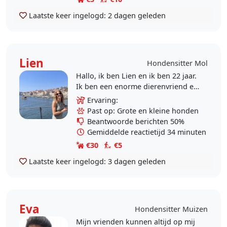
Laatste keer ingelogd:
2 dagen geleden
Lien
Hondensitter Mol
Hallo, ik ben Lien en ik ben 22 jaar.
Ik ben een enorme dierenvriend en
ik doe niks liever dan bezig zijn met
Ervaring:
dieren. Vroeger heb ik zelf een
Past op: Grote en kleine honden
hond..
Beantwoorde berichten 50%
Gemiddelde reactietijd 34 minuten
€30
€5
Laatste keer ingelogd:
3 dagen geleden
Eva
Hondensitter Muizen
Mijn vrienden kunnen altijd op mij