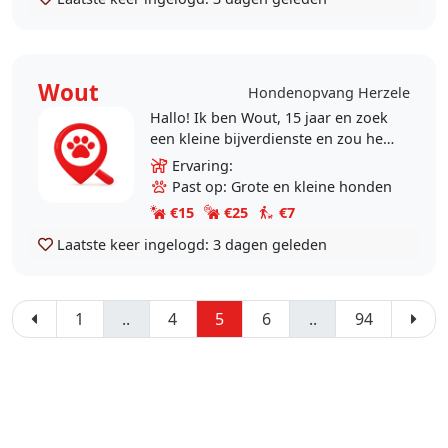
Wout
Hondenopvang Herzele
Hallo! Ik ben Wout, 15 jaar en zoek
een kleine bijverdienste en zou het
fantastisch vinden om dit te kunne
Ervaring:
combineren met mijn grootste
Past op: Grote en kleine honden
passie,..
€15
€25
€7
Laatste keer ingelogd:
3 dagen geleden
1
..
4
5
6
..
94