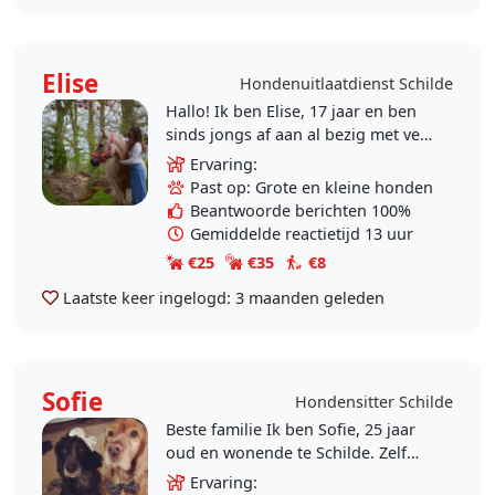
Elise
Hondenuitlaatdienst Schilde
Hallo! Ik ben Elise, 17 jaar en ben
sinds jongs af aan al bezig met veel
soorten dieren. Op school studeer
Ervaring:
ik dierenzorgtechnieken en ik heb
Past op: Grote en kleine honden
3 uur..
Beantwoorde berichten 100%
Gemiddelde reactietijd 13 uur
€25
€35
€8
Laatste keer ingelogd:
3 maanden geleden
Sofie
Hondensitter Schilde
Beste familie Ik ben Sofie, 25 jaar
oud en wonende te Schilde. Zelf
heb ik altijd hondjes in huis gehad,
Ervaring: