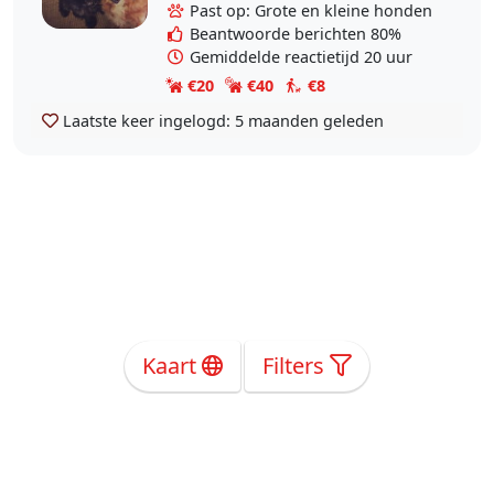
dit vanaf mijn geboorte; Golden
Past op: Grote en kleine honden
retriever,..
Beantwoorde berichten 80%
Gemiddelde reactietijd 20 uur
€20
€40
€8
Laatste keer ingelogd:
5 maanden geleden
Kaart
Filters