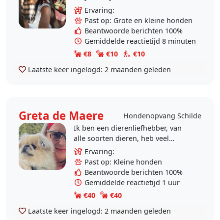
choosing to do dog sitting because
Ervaring:
caring for animals is where I am
Past op: Grote en kleine honden
happiest. I..
Beantwoorde berichten 100%
Gemiddelde reactietijd 8 minuten
€8
€10
€10
Laatste keer ingelogd:
2 maanden geleden
Greta de Maere
Hondenopvang Schilde
Ik ben een dierenliefhebber, van
alle soorten dieren, heb veel
boerderijdieren gehad . Mijn
Ervaring:
volledig afgemaakte tuin staat nu
Past op: Kleine honden
ter beschikking om..
Beantwoorde berichten 100%
Gemiddelde reactietijd 1 uur
€40
€40
Laatste keer ingelogd:
2 maanden geleden