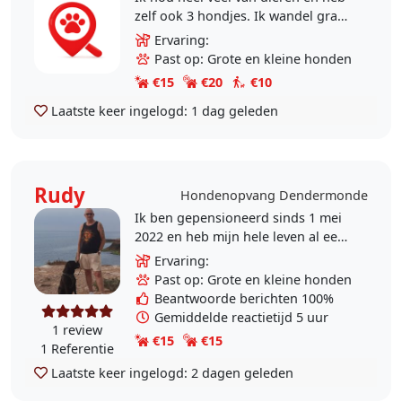
zelf ook 3 hondjes. Ik wandel graag
en zou het daarom dus willen doen
Ervaring:
met honden zodat ze ook eens
Past op: Grote en kleine honden
buiten kunnen..
€15
€20
€10
Laatste keer ingelogd:
1 dag geleden
Rudy
Hondenopvang Dendermonde
Ik ben gepensioneerd sinds 1 mei
2022 en heb mijn hele leven al een
hart voor dieren gehad, net als
Ervaring:
mijn echtgenote. Als baasje vertrek
Past op: Grote en kleine honden
je graag met..
Beantwoorde berichten 100%
Gemiddelde reactietijd 5 uur
1 review
€15
€15
1 Referentie
Laatste keer ingelogd:
2 dagen geleden