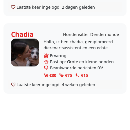
Laatste keer ingelogd:
2 dagen geleden
Chadia
Hondensitter Dendermonde
Hallo, ik ben chadia, gediplomeerd
dierenartsassistent en een echte
hondenliefhebber. thuis zorg ik
Ervaring:
elke dag met veel liefde voor mijn 5
Past op: Grote en kleine honden
american..
Beantwoorde berichten 0%
€30
€75
€15
Laatste keer ingelogd:
4 weken geleden