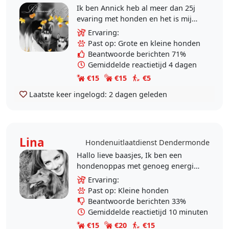
Ik ben Annick heb al meer dan 25j
evaring met honden en het is mijn
passie ik zelf heb 2 husky's.
Ervaring:
Past op: Grote en kleine honden
Beantwoorde berichten 71%
Gemiddelde reactietijd 4 dagen
€15
€15
€5
Laatste keer ingelogd:
2 dagen geleden
Lina
Hondenuitlaatdienst Dendermonde
Hallo lieve baasjes, Ik ben een
hondenoppas met genoeg energie
voor lange wandelingen en gestoei
Ervaring:
in de tuin, genoeg liefde voor een
Past op: Kleine honden
hele dag kusjes..
Beantwoorde berichten 33%
Gemiddelde reactietijd 10 minuten
€15
€20
€15