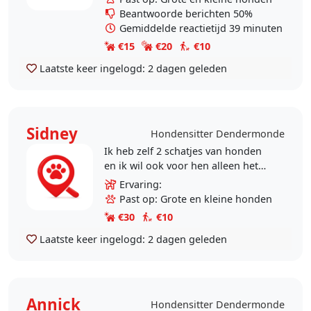
helpen, dan is dit..
Beantwoorde berichten 50%
Gemiddelde reactietijd 39 minuten
€15
€20
€10
Laatste keer ingelogd:
2 dagen geleden
Sidney
Hondensitter Dendermonde
Ik heb zelf 2 schatjes van honden
en ik wil ook voor hen alleen het
beste. Ik weet hoe hondenbaasjes
Ervaring:
zich voelen als ze hun beste maatje
Past op: Grote en kleine honden
/ kindje..
€30
€10
Laatste keer ingelogd:
2 dagen geleden
Annick
Hondensitter Dendermonde