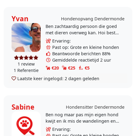
Yvan
Hondenopvang Dendermonde
Ben zachtaardig persoon die goed
met dieren overweg kan. Hoi beste
dierenbaasje(s), Hier zal ik mij
Ervaring:
eventjes voorstellen: Ik ben Yvan,
Past op: Grote en kleine honden
woon in..
Beantwoorde berichten 88%
Gemiddelde reactietijd 2 uur
1 review
€20
€25
€5
1 Referentie
Laatste keer ingelogd:
2 dagen geleden
Sabine
Hondensitter Dendermonde
Ben nog maar pas mijn eigen hond
kwijt en ik mis de wandelingen en
affectie. Als ik door met andere
Ervaring:
honden te wandelen anderen kan
Past op: Grote en kleine honden