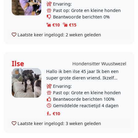
alles ben ik bezig met honden. Zelf
Ervaring:
heb ik een lieve
Past op: Grote en kleine honden
Bernersennenhond, Bailey!..
Beantwoorde berichten 0%
€10
€15
Laatste keer ingelogd:
2 weken geleden
Ilse
Hondensitter Wuustwezel
Hallo ik ben ilse 45 jaar Ik ben een
super grote dieren vriend. Ikzelf
heb wel wat ervaring met honden.
Ervaring:
Vooral met amerikaanse staffords.
Past op: Grote en kleine honden
Ik heb er..
Beantwoorde berichten 100%
Gemiddelde reactietijd 4 dagen
€10
Laatste keer ingelogd:
3 weken geleden