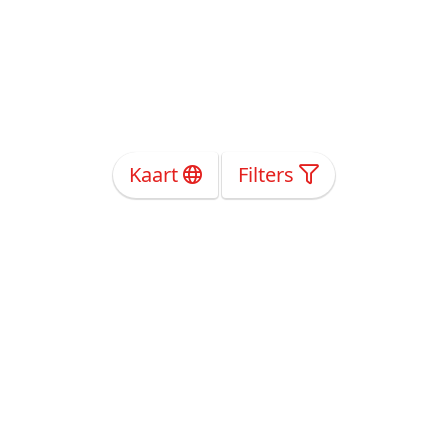
Kaart
Filters
Over Ons
Privacy
Voorwaarden
Tarieven
Help
Volg ons!