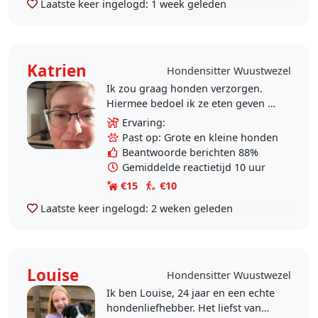
Laatste keer ingelogd:
1 week geleden
Katrien
Hondensitter Wuustwezel
Ik zou graag honden verzorgen.
Hiermee bedoel ik ze eten geven en
ermee gaan wandelen. Omdat ik
Ervaring:
graag wandel en graag in de
Past op: Grote en kleine honden
buitenlucht ben. Dus voor..
Beantwoorde berichten 88%
Gemiddelde reactietijd 10 uur
€15
€10
Laatste keer ingelogd:
2 weken geleden
Louise
Hondensitter Wuustwezel
Ik ben Louise, 24 jaar en een echte
hondenliefhebber. Het liefst van