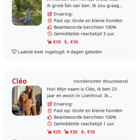
ik grote fan van ben. Ik zou graag
ook voor uw viervoeter zorgen als
Ervaring:
jullie dit eventjes niet kunnen.
Past op: Grote en kleine honden
Thuis hebben..
Beantwoorde berichten 100%
Gemiddelde reactietijd 3 uur
€10
€10
Laatste keer ingelogd:
4 dagen geleden
Cléo
Hondensitter Wuustwezel
Hoi! Mijn naam is Cléo, ik ben 23
jaar en woon in Loenhout. Ik
studeer diergeneeskunde in Gent
Ervaring:
en zit nu in mijn 5de jaar. Ik heb
Past op: Grote en kleine honden
ondertussen al..
Beantwoorde berichten 100%
Gemiddelde reactietijd 1 uur
€25
€35
€10