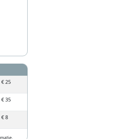
€ 25
€ 35
€ 8
rmatie.