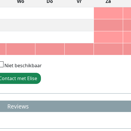
Wo
Do
Vr
Za
Niet beschikbaar
Contact met Elise
Reviews