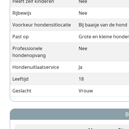
Heeft zelf kinderen
Nee
Rijbewijs
Nee
Voorkeur hondensitlocatie
Bij baasje van de hond
Past op
Grote en kleine honde
Professionele
Nee
hondenopvang
Hondenuitlaatservice
Ja
Leeftijd
18
Geslacht
Vrouw
B