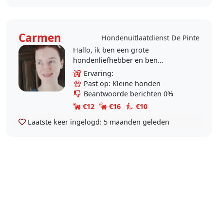
Carmen
Hondenuitlaatdienst De Pinte
Hallo, ik ben een grote
hondenliefhebber en ben
opgegroeid tussen grote
Ervaring:
hondenrassen zoals Boeviers,
Past op: Kleine honden
Rottweilers ect. Ik pas al een paar
Beantwoorde berichten 0%
jaar op..
€12
€16
€10
Laatste keer ingelogd:
5 maanden geleden