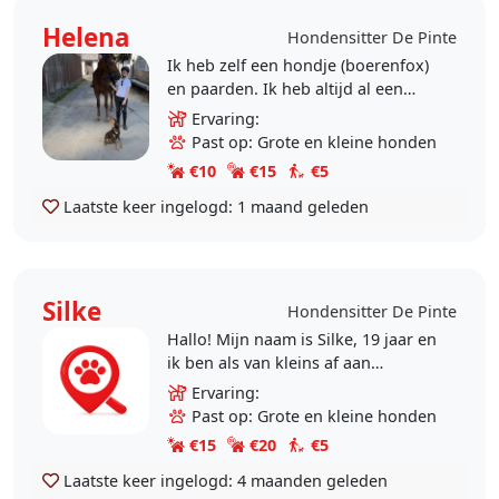
Helena
Hondensitter De Pinte
Ik heb zelf een hondje (boerenfox)
en paarden. Ik heb altijd al een
heel groot hart voor dieren en klik
Ervaring:
goed met heel veel diertjes. Ik hou
Past op: Grote en kleine honden
van een..
€10
€15
€5
Laatste keer ingelogd:
1 maand geleden
Silke
Hondensitter De Pinte
Hallo! Mijn naam is Silke, 19 jaar en
ik ben als van kleins af aan
gepassioneerd door dieren. Zelf
Ervaring:
heb ik een hond en 2 cavia's.
Past op: Grote en kleine honden
Momenteel ben ik..
€15
€20
€5
Laatste keer ingelogd:
4 maanden geleden