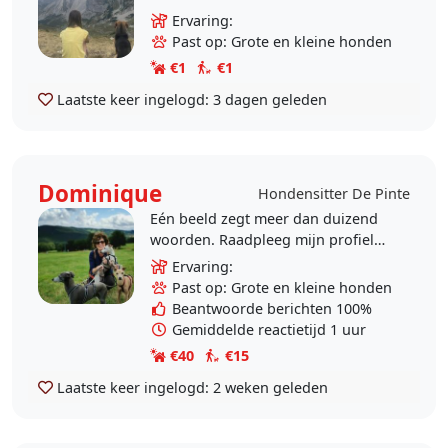
Ik mag thuis geen hond (wel drie
Ervaring:
schattige konijntjes), maar zou dit
Past op: Grote en kleine honden
wel zeer..
€1
€1
Laatste keer ingelogd:
3 dagen geleden
Dominique
Hondensitter De Pinte
Eén beeld zegt meer dan duizend
woorden. Raadpleeg mijn profiel
en Looping, Moogli & Kikoo, mijn 3
Ervaring:
Italiaanse windhondjes vertellen u
Past op: Grote en kleine honden
wie ik ben.
Beantwoorde berichten 100%
Gemiddelde reactietijd 1 uur
€40
€15
Laatste keer ingelogd:
2 weken geleden