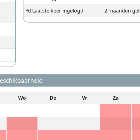
Laatste keer ingelogd
2 maanden ge
eschikbaarheid
Wo
Do
Vr
Za