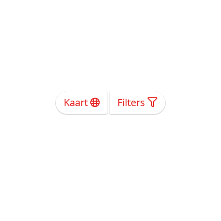
Kaart
Filters
Over Ons
Privacy
Voorwaarden
Tarieven
Help
Volg ons!