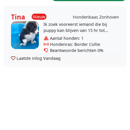
Tina
Nieuw
Hondenbaas Zonhoven
Ik zoek vooreerst iemand die bij
puppy kan blijven van 15 hr tot
ongeveer 22:30 hr op 28 en 29
Aantal honden: 1
augustus
Hondenras: Border Collie
Beantwoorde berichten 0%
Laatste inlog
Vandaag