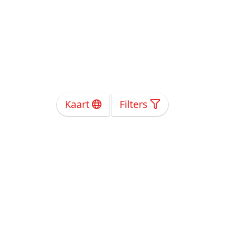
Kaart
Filters
Over Ons
Privacy
Voorwaarden
Tarieven
Help
Volg ons!