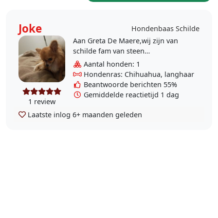
Joke
Hondenbaas Schilde
Aan Greta De Maere,wij zijn van
schilde fam van steen
turnhoutsebaan schilde en hebben
Aantal honden: 1
een kl chihuahua,en zoeken een
Hondenras: Chihuahua, langhaar
lieve oppas tijdens wij op..
Beantwoorde berichten 55%
Gemiddelde reactietijd 1 dag
1 review
Laatste inlog
6+ maanden geleden