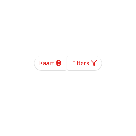
Kaart
Filters
Over Ons
Privacy
Voorwaarden
Tarieven
Help
Volg ons!