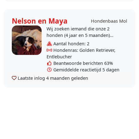
Nelson en Maya
Hondenbaas Mol
Wij zoeken iemand die onze 2
honden (4 jaar en 5 maanden)
gezelschap wilt houden en wilt eten
Aantal honden: 2
geven en buitenlaten tijdens onze
Hondenras: Golden Retriever,
vakantie.
Entlebucher
Beantwoorde berichten 63%
Gemiddelde reactietijd 5 dagen
Laatste inlog
4 maanden geleden