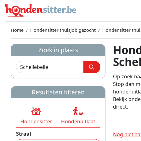
Home
Hondensitter thuisjob gezocht
Hondensitter thui
Hond
Zoek in plaats
Schel
Op zoek naa
Stop dan me
Resultaten filteren
hondenuitla
Bekijk onde
direct.
Hondensitter
Hondenuitlaat
Straal
Nog niet aa