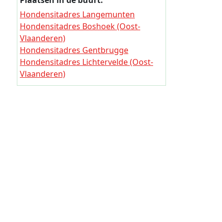
Thuisjob
Hondensitadres Langemunten
Hondensitadres Boshoek (Oost-
Thuisjob
Vlaanderen)
Thuisjob
Hondensitadres Gentbrugge
Hondensitadres Lichtervelde (Oost-
Thuisjob
Vlaanderen)
Thuisjob
Hondensitadres Waalputte
Thuisjob
Hondensitadres Pataterhoek
Hondensitadres Mijleke
Thuisjob
Hondensitadres Meerhoutstraat
Thuisjob
Hondensitadres Krijte
Hondensitadres Helsdries
Thuisjob
Thuisjob
Thuisjob
Thuisjob
Thuisjob