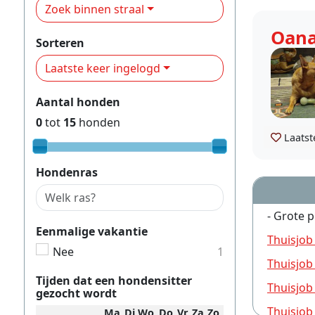
Zoek binnen straal
Oan
Sorteren
Laatste keer ingelogd
Aantal honden
0
tot
15
honden
Laatst
Hondenras
- Grote p
Eenmalige vakantie
Thuisjob
Nee
1
Thuisjob
Tijden dat een hondensitter
Thuisjob
gezocht wordt
Thuisjob
Ma
Di
Wo
Do
Vr
Za
Zo