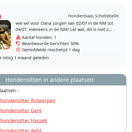
a
Hondenbaas Schellebelle
wie wil voor Oana zorgen van 02/07 in de NM tot
04/07, eveneens in de NM? Let wel, dit is niet zo
simpel! Oana, een 7-jarige mix American
Aantal honden: 1
Stafford X..
Beantwoorde berichten 50%
Gemiddelde reactietijd 1 dag
e inlog
1 maand geleden
Hondensitten in andere plaatsen:
laatsen -
 hondensitter Antwerpen
 hondensitter Gent
 hondensitter Hasselt
 hondensitter Aalst