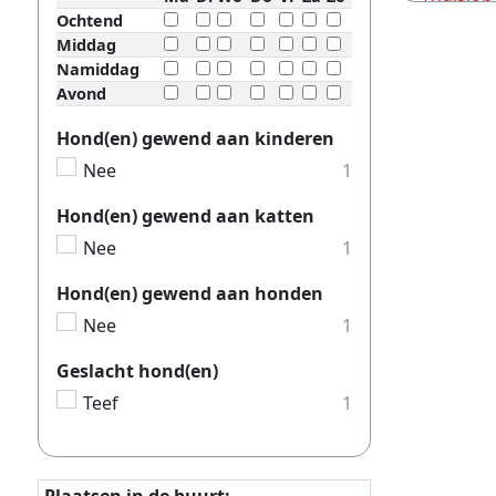
Ochtend
Thuisjob
Middag
Thuisjob
Namiddag
Avond
Thuisjob
Hond(en) gewend aan kinderen
Thuisjob
Nee
1
Thuisjob
Hond(en) gewend aan katten
Thuisjob
Nee
1
Thuisjo
Hond(en) gewend aan honden
Thuisjob
Nee
1
Thuisjob
Geslacht hond(en)
Thuisjob
Teef
1
Thuisjob
Thuisjob
Thuisjob
Plaatsen in de buurt: