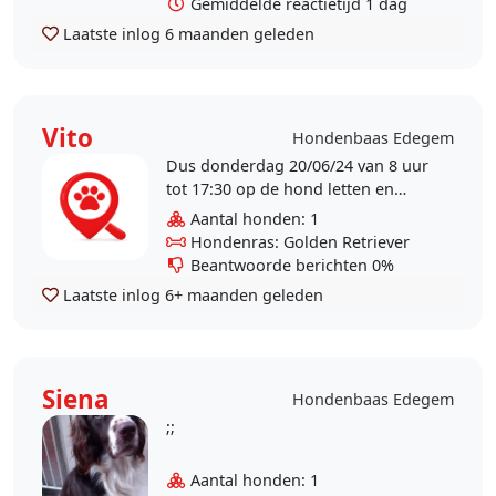
Gemiddelde reactietijd 1 dag
Laatste inlog
6 maanden geleden
Vito
Hondenbaas Edegem
Dus donderdag 20/06/24 van 8 uur
tot 17:30 op de hond letten en
vrijdag 21/06/24 van 8 uur tot 16:00
Aantal honden: 1
Spelen met de hond Wandelen met
Hondenras: Golden Retriever
de hond
Beantwoorde berichten 0%
Laatste inlog
6+ maanden geleden
Siena
Hondenbaas Edegem
;;
Aantal honden: 1