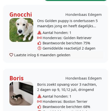
Gnocchi
Hondenbaas Edegem
Ons Golden puppy is ondertussen 5
maandjes jong en heeft dagelijks
een goede wandeling nodig wat
Aantal honden: 1
steeds een plezier is. Zowel met de
Hondenras: Golden Retriever
lange als met de..
Beantwoorde berichten 75%
Gemiddelde reactietijd 2 dagen
Laatste inlog
6 maanden geleden
Boris
Hondenbaas Edegem
Boris zoekt opvang voor 3 nachten,
2 dagen op 9, 10,12 juli, dringend
Aantal honden: 1
Hondenras: Boston Terrier
Beantwoorde berichten 68%