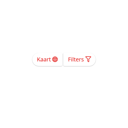
Kaart
Filters
Over Ons
Privacy
Voorwaarden
Tarieven
Help
Volg ons!