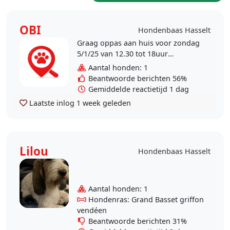
OBI
Hondenbaas Hasselt
Graag oppas aan huis voor zondag
5/1/25 van 12.30 tot 18uur
Chihuahua kleintje 3j en 2kg
Aantal honden: 1
chocolade bruin korthaar.
Beantwoorde berichten 56%
Gemiddelde reactietijd 1 dag
Laatste inlog
1 week geleden
Lilou
Hondenbaas Hasselt
Aantal honden: 1
Hondenras: Grand Basset griffon
vendéen
Beantwoorde berichten 31%