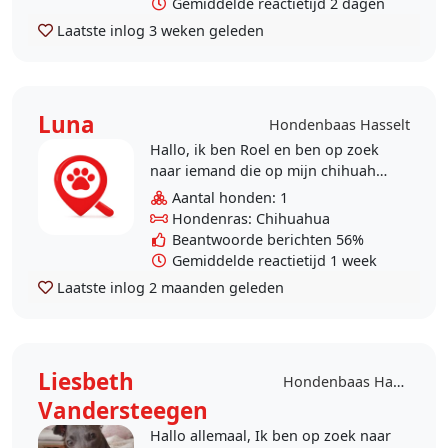
Gemiddelde reactietijd 2 dagen
Laatste inlog
3 weken geleden
Luna
Hondenbaas Hasselt
Hallo, ik ben Roel en ben op zoek
naar iemand die op mijn chihuahua
Luna wil passen tijdens mijn
Aantal honden: 1
vakantie. Dit bij de oppas thuis in
Hondenras: Chihuahua
huiselijke..
Beantwoorde berichten 56%
Gemiddelde reactietijd 1 week
Laatste inlog
2 maanden geleden
Liesbeth
Hondenbaas Hasselt
Vandersteegen
Hallo allemaal, Ik ben op zoek naar