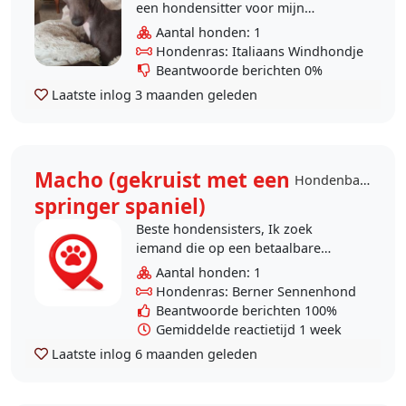
een hondensitter voor mijn
Italiaans windhondje die.
Aantal honden: 1
Voornamelijk voor overdag (soms
Hondenras: Italiaans Windhondje
een ganse, soms een..
Beantwoorde berichten 0%
Laatste inlog
3 maanden geleden
Macho (gekruist met een
Hondenbaas Hasselt
springer spaniel)
Beste hondensisters, Ik zoek
iemand die op een betaalbare
manier "elke" donderdag en vrijdag
Aantal honden: 1
mijn hele oude grote en lieve en
Hondenras: Berner Sennenhond
makkelijke hond wilt..
Beantwoorde berichten 100%
Gemiddelde reactietijd 1 week
Laatste inlog
6 maanden geleden