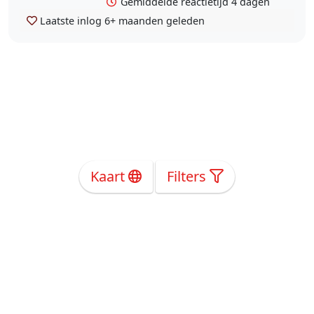
Gemiddelde reactietijd 4 dagen
Laatste inlog
6+ maanden geleden
Kaart
Filters
Over Ons
Privacy
Voorwaarden
Tarieven
Help