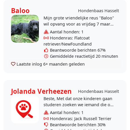
Baloo
Hondenbaas Hasselt
Mijn grote vriendelijke reus "Baloo"
wil opvang voor as vrijdag 7 maart
van 18u30 tot 23 uur, max 23u30.
Aantal honden: 1
Buitengaan hoeft niet daar ik voor
Hondenras: Flatcoat
die tijd..
retriever/NewFoundland
Beantwoorde berichten 67%
Gemiddelde reactietijd 20 minuten
Laatste inlog
6+ maanden geleden
Jolanda Verheezen
Hondenbaas Hasselt
Beste, Met dat onze kinderen gaan
studeren zoeken we iemand die op
maandag en dinsdagmiddag onze
Aantal honden: 1
Senna wilt uitlaten. gr Jolanda
Hondenras: Jack Russell Terrier
Beantwoorde berichten 30%