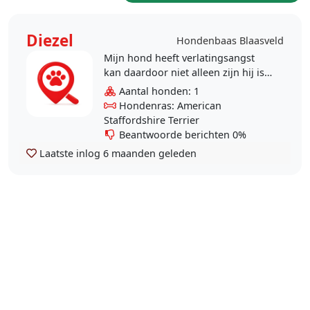
Diezel
Hondenbaas Blaasveld
Mijn hond heeft verlatingsangst
kan daardoor niet alleen zijn hij is
een hele lieve hond
Aantal honden: 1
allemansvriend. Ik zoek iemand die
Hondenras: American
hem de nodige aandacht..
Staffordshire Terrier
Beantwoorde berichten 0%
Laatste inlog
6 maanden geleden