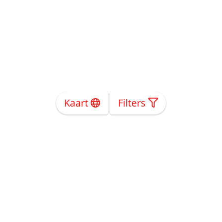
Kaart
Filters
Over Ons
Privacy
Voorwaarden
Tarieven
Help
Volg ons!