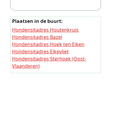
Thuisjob
Thuisjob
Plaatsen in de buurt:
Thuisjob
Hondensitadres Houtenkruis
Thuisjob
Hondensitadres Bazel
Hondensitadres Hoek ten Eiken
Thuisjob
Hondensitadres Eikevliet
Thuisjob
Hondensitadres Sterhoek (Oost-
Vlaanderen)
Thuisjob
Hondensitadres Vandoren
Thuisjob
Hondensitadres Kerkhoek
Thuisjob
Hondensitadres Schaarbeekhoek
Hondensitadres Kruibeke
Thuisjob
Hondensitadres Moerheide
Thuisjob
(Antwerpen)
Thuisjob
Thuisjob