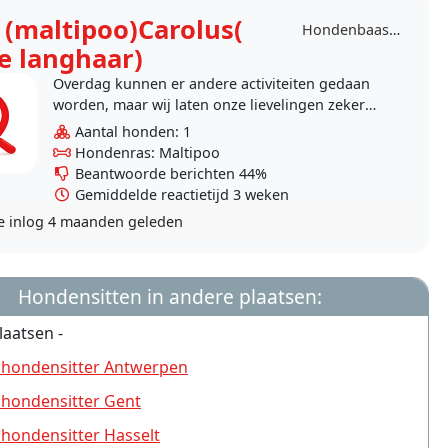
s (maltipoo)Carolus(
Hondenbaas Kontich
se langhaar)
Overdag kunnen er andere activiteiten gedaan
worden, maar wij laten onze lievelingen zeker
geen 5 uren alleen.
Aantal honden: 1
Hondenras: Maltipoo
Beantwoorde berichten 44%
Gemiddelde reactietijd 3 weken
e inlog
4 maanden geleden
Hondensitten in andere plaatsen:
laatsen -
 hondensitter Antwerpen
 hondensitter Gent
 hondensitter Hasselt