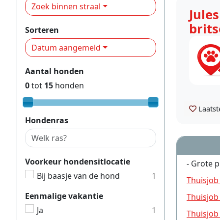
Zoek binnen straal
Jule
brit
Sorteren
Datum aangemeld
Aantal honden
0
tot
15
honden
Laatst
Hondenras
Voorkeur hondensitlocatie
- Grote p
Bij baasje van de hond
1
Thuisjob
Eenmalige vakantie
Thuisjob
Ja
1
Thuisjob