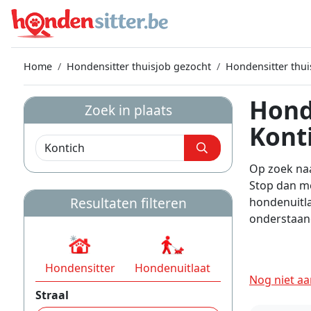
Home
Hondensitter thuisjob gezocht
Hondensitter thui
Hond
Zoek in plaats
Kont
Op zoek naa
Stop dan me
Resultaten filteren
hondenuitla
onderstaand
Hondensitter
Hondenuitlaat
Nog niet aa
Straal