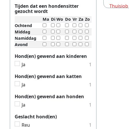
Tijden dat een hondensitter
Thuisjob
gezocht wordt
Thuisjob
Ma
Di
Wo
Do
Vr
Za
Zo
Thuisjob
Ochtend
Middag
Thuisjob
Namiddag
Avond
Thuisjob
Thuisjob
Hond(en) gewend aan kinderen
Ja
1
Thuisjob
Thuisjo
Hond(en) gewend aan katten
Thuisjob
Ja
1
Thuisjob
Hond(en) gewend aan honden
Thuisjob
Ja
1
Thuisjob
Geslacht hond(en)
Thuisjob
Reu
1