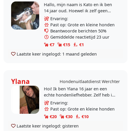
Hallo, mijn naam is Kato en ik ben
14 jaar oud. Hoewel ik zelf geen
honden heb, ben ik een grote
Ervaring:
dierenliefhebber en zorg ik
Past op: Grote en kleine honden
dagelijks voor mijn..
Beantwoorde berichten 50%
Gemiddelde reactietijd 23 uur
€7
€15
€1
Laatste keer ingelogd:
1 maand geleden
Ylana
Hondenuitlaatdienst Werchter
Hoi! Ik ben Ylana 16 jaar en een
echte hondenliefhebber. Zelf heb ik
een hond, waardoor ik ervaring
Ervaring:
heb met de dagelijkse verzorging,
Past op: Grote en kleine honden
wandelen en..
€20
€30
€10
Laatste keer ingelogd:
gisteren