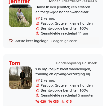
Jennifer
Hondenuitlaatdienst Kessel-Lo
Hallo! Ik ben Jennifer, een ervaren
en toegewijde hondenwandelaar in
Leuven. Als Chief Animal Officer
Ervaring:
van OSTA, een
Past op: Grote en kleine honden
dierenbeschermingsorganisatie,..
Beantwoorde berichten 100%
Gemiddelde reactietijd 11 uur
Laatste keer ingelogd:
2 dagen geleden
Tom
Hondenopvang Holsbeek
‘Oh my Poejke’ biedt wandelingen,
training en opvang/verzorging bij u
thuis aan in de regio groot Leuven
Ervaring:
- Aarschot. Uiteraard denken we
Past op: Grote en kleine honden
steeds..
Beantwoorde berichten 100%
Gemiddelde reactietijd 5 minuten
€20
€35
€15