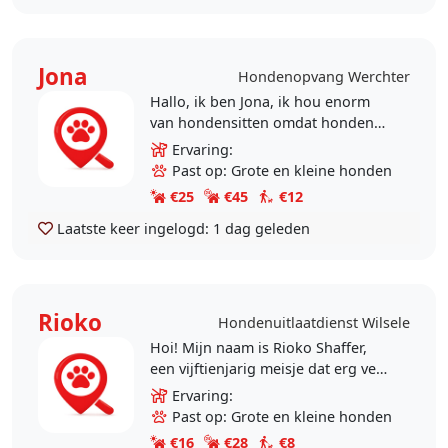
Jona
Hondenopvang Werchter
Hallo, ik ben Jona, ik hou enorm
van hondensitten omdat honden
mij enorm veel energie en plezier
Ervaring:
geven. Ik geniet ervan om tijd met
Past op: Grote en kleine honden
hen door te..
€25
€45
€12
Laatste keer ingelogd:
1 dag geleden
Rioko
Hondenuitlaatdienst Wilsele
Hoi! Mijn naam is Rioko Shaffer,
een vijftienjarig meisje dat erg veel
van dieren houdt. Ik zit momenteel
Ervaring:
in het vierde middelbaar. Ik heb
Past op: Grote en kleine honden
thuis zelf..
€16
€28
€8