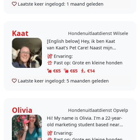
Laatste keer ingelogd:
1 maand geleden
Kaat
Hondenuitlaatdienst Wilsele
[English below] Hey, ik ben Kaat
van Kaat's Pet Care! Naast mijn
liefde voor dieren, kwam ik op het
Ervaring:
idee om professioneel dierenoppas
Past op: Grote en kleine honden
te worden omdat..
€65
€65
€14
Laatste keer ingelogd:
5 maanden geleden
Olivia
Hondenuitlaatdienst Opvelp
Hi! My name is Olivia. I'm a 22-year-
old marketing student based near
Leuven. As I study online, I have an
Ervaring:
extremely flexible schedule and
Past op: Grote en kleine honden