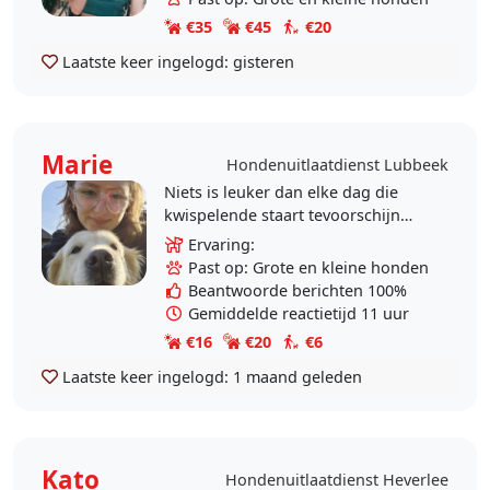
I'm..
€35
€45
€20
Laatste keer ingelogd:
gisteren
Marie
Hondenuitlaatdienst Lubbeek
Niets is leuker dan elke dag die
kwispelende staart tevoorschijn
zien komen. Ik werk graag met
Ervaring:
dieren en ik zou graag op jouw
Past op: Grote en kleine honden
trouwe vriend passen,..
Beantwoorde berichten 100%
Gemiddelde reactietijd 11 uur
€16
€20
€6
Laatste keer ingelogd:
1 maand geleden
Kato
Hondenuitlaatdienst Heverlee