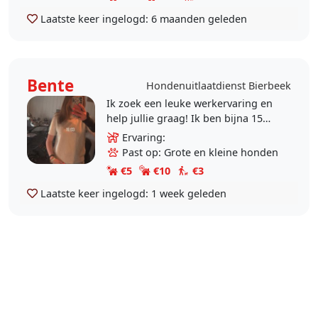
Laatste keer ingelogd:
6 maanden geleden
Bente
Hondenuitlaatdienst Bierbeek
Ik zoek een leuke werkervaring en
help jullie graag! Ik ben bijna 15
jaar en zit in het 3de middelbaar en
Ervaring:
studeer dierenzorg.Ik ben
Past op: Grote en kleine honden
opgegroeid rondom..
€5
€10
€3
Laatste keer ingelogd:
1 week geleden