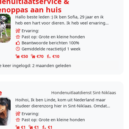
enuitlaatservice &
enoppas aan huis
Hallo beste leden :) Ik ben Sofia, 29 jaar en ik
heb een hart voor dieren. Ik heb veel ervaring
opgedaan met mijn eigen honden - maar ook
Ervaring:
met de..
Past op: Grote en kleine honden
Beantwoorde berichten 100%
Gemiddelde reactietijd 1 week
€50
€70
€10
e keer ingelogd:
2 maanden geleden
e
Hondenuitlaatdienst Sint-Niklaas
Hoihoi, Ik ben Linde, kom uit Nederland maar
studeer dierenzorg hier in Sint-Niklaas. Omdat
ik enorm van dieren hou en ik iets aan mijn
Ervaring:
conditie wil..
Past op: Grote en kleine honden
€1
€1
€1