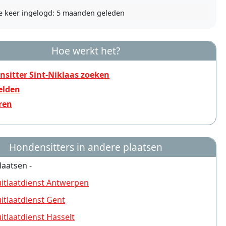
e keer ingelogd:
5 maanden geleden
Hoe werkt het?
sitter Sint-Niklaas zoeken
lden
ren
Hondensitters in andere plaatsen
laatsen -
tlaatdienst Antwerpen
tlaatdienst Gent
tlaatdienst Hasselt