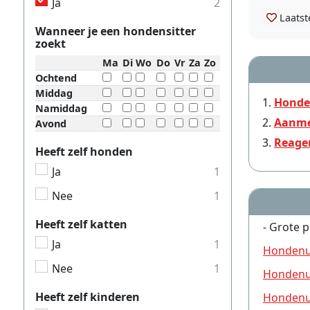
Ja
2
Laatst
Wanneer je een hondensitter
zoekt
Ma
Di
Wo
Do
Vr
Za
Zo
Ochtend
Middag
Honden
Namiddag
Aanme
Avond
Reage
Heeft zelf honden
Ja
1
Nee
1
Heeft zelf katten
- Grote p
Ja
1
Hondenui
Nee
1
Hondenui
Heeft zelf kinderen
Hondenui