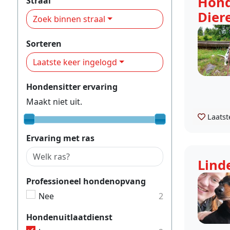
Hond
Straal
Dier
Zoek binnen straal
Sorteren
Laatste keer ingelogd
Hondensitter ervaring
Maakt niet uit.
Laatst
Ervaring met ras
Lind
Professioneel hondenopvang
Nee
2
Hondenuitlaatdienst