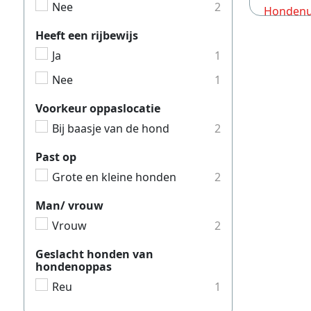
Nee
2
Hondenui
Hondenui
Heeft een rijbewijs
Ja
1
Hondenui
Nee
1
Hondenui
Hondenui
Voorkeur oppaslocatie
Bij baasje van de hond
2
Hondenui
Hondenui
Past op
Hondenui
Grote en kleine honden
2
Hondenui
Man/ vrouw
Hondenui
Vrouw
2
Hondenui
Geslacht honden van
hondenoppas
Hondenui
Reu
1
Hondenui