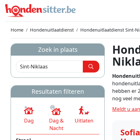
Home
Hondenuitlaatdienst
Hondenuitlaatdienst Sint-N
Hond
Zoek in plaats
Nikl
Hondenuitl
hondenuitla
Resultaten filteren
hebben er 2
nog veel me
Meldt u aan
Dag
Dag &
Uitlaten
Nacht
Sofi