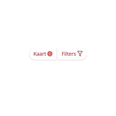
Kaart
Filters
Over Ons
Privacy
Voorwaarden
Tarieven
Help
Volg ons!