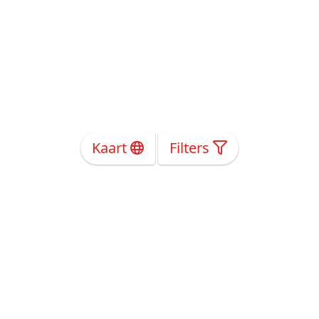
Kaart
Filters
Over Ons
Privacy
Voorwaarden
Tarieven
Help
Volg ons!