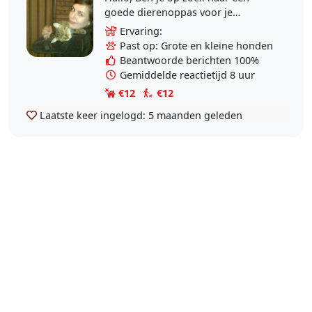
goede dierenoppas voor je
dierbare huisgenootjes? Dan ben je
Ervaring:
bij mij aan het juiste adres! Ik kom
Past op: Grote en kleine honden
graag je huisdieren..
Beantwoorde berichten 100%
Gemiddelde reactietijd 8 uur
€12
€12
Laatste keer ingelogd:
5 maanden geleden