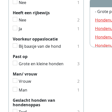
Nee
1
- Grote p
Heeft een rijbewijs
Hondenui
Nee
2
Hondenui
Ja
1
Hondenui
Voorkeur oppaslocatie
Hondenui
Bij baasje van de hond
1
Hondenui
Past op
Hondenui
Grote en kleine honden
3
Hondenui
Man/ vrouw
Hondenui
Vrouw
2
Hondenui
Man
1
Hondenui
Geslacht honden van
hondenoppas
Hondenui