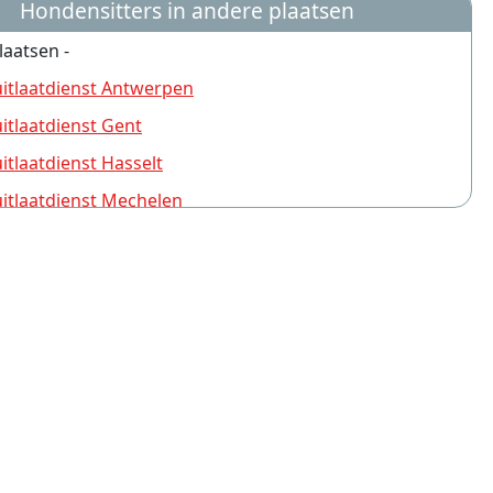
Hondensitters in andere plaatsen
laatsen -
tlaatdienst Antwerpen
tlaatdienst Gent
tlaatdienst Hasselt
tlaatdienst Mechelen
tlaatdienst Brugge
tlaatdienst Turnhout
tlaatdienst Leuven
tlaatdienst Sint-Niklaas
tlaatdienst Aalst
tlaatdienst Deurne (Antwerpen)
tlaatdienst Schoten