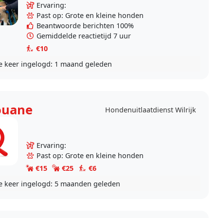
Samen maken we graag lange wandelingen en
Ervaring:
genieten we..
Past op: Grote en kleine honden
Beantwoorde berichten 100%
Gemiddelde reactietijd 7 uur
€10
e keer ingelogd:
1 maand geleden
ouane
Hondenuitlaatdienst Wilrijk
Ervaring:
Past op: Grote en kleine honden
€15
€25
€6
e keer ingelogd:
5 maanden geleden