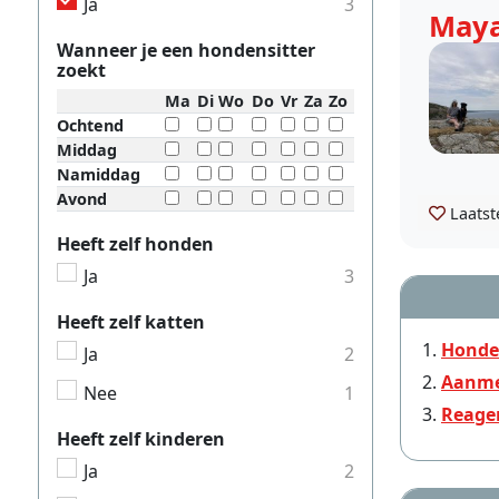
Ja
3
May
Wanneer je een hondensitter
zoekt
Ma
Di
Wo
Do
Vr
Za
Zo
Ochtend
Middag
Namiddag
Avond
Laatst
Heeft zelf honden
Ja
3
Heeft zelf katten
Honden
Ja
2
Aanme
Nee
1
Reage
Heeft zelf kinderen
Ja
2