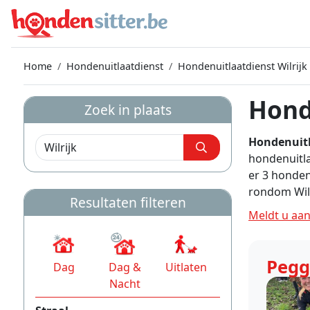
Home
Hondenuitlaatdienst
Hondenuitlaatdienst Wilrijk
Hond
Zoek in plaats
Hondenuitl
hondenuitla
er 3 honden
rondom Wilr
Resultaten filteren
Meldt u aan
Pegg
Dag
Dag &
Uitlaten
Nacht