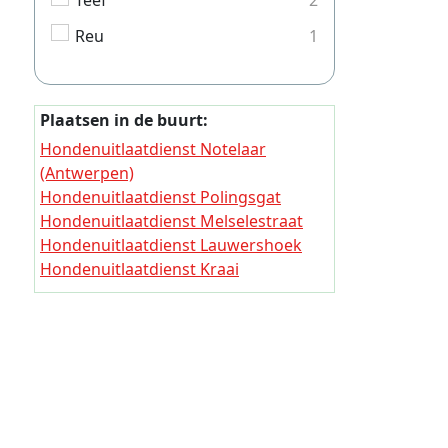
Teef
2
Hondenui
Reu
1
Hondenui
Hondenui
Hondenui
Plaatsen in de buurt:
Hondenui
Hondenuitlaatdienst Notelaar
(Antwerpen)
Hondenu
Hondenuitlaatdienst Polingsgat
Hondenui
Hondenuitlaatdienst Melselestraat
Hondenui
Hondenuitlaatdienst Lauwershoek
Hondenuitlaatdienst Kraai
Hondenui
Hondenuitlaatdienst IJzerhand
Hondenui
Hondenuitlaatdienst Heiveld
Hondenuitlaatdienst Eiken
Hondenui
Hondenuitlaatdienst De Wallen
Hondenui
Hondenuitlaatdienst Doregem
Hondenu