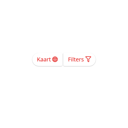
Kaart
Filters
Over Ons
Privacy
Voorwaarden
Tarieven
Help
Volg ons!