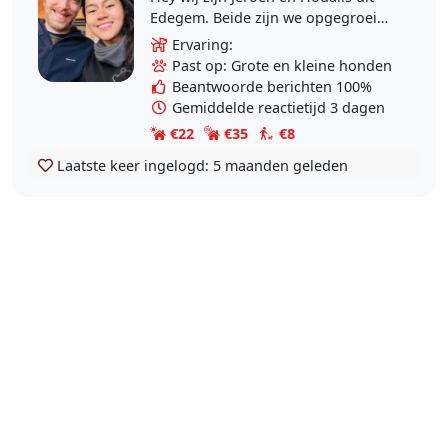
Edegem. Beide zijn we opgegroeid
met honden in huis en hebben er
Ervaring:
altijd heel graag mee gewandeld.
Past op: Grote en kleine honden
We hebben nu..
Beantwoorde berichten 100%
Gemiddelde reactietijd 3 dagen
€22
€35
€8
Laatste keer ingelogd:
5 maanden geleden