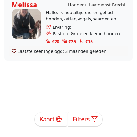
Melissa
Hondenuitlaatdienst Brecht
Hallo, ik heb altijd dieren gehad
honden,katten,vogels,paarden en
zelfs geiten. Dus ervaring genoeg.
Ervaring:
Zelf heb ik er nu geen maar ga wel
Past op: Grote en kleine honden
veel..
€20
€25
€15
Laatste keer ingelogd:
3 maanden geleden
Kaart
Filters