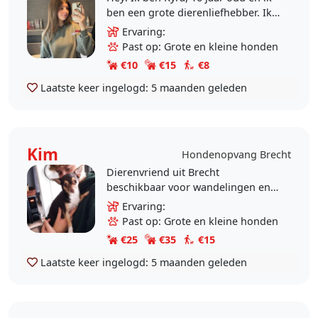
ben een grote dierenliefhebber. Ik
woon in Sint-Job en ik ben zo goed
Ervaring:
als altijd beschikbaar. Ik ben..
Past op: Grote en kleine honden
€10
€15
€8
Laatste keer ingelogd:
5 maanden geleden
Kim
Hondenopvang Brecht
Dierenvriend uit Brecht
beschikbaar voor wandelingen en
oppas. Ik ben vooral vrij in het
Ervaring:
weekend en tijdens de avonduren.
Past op: Grote en kleine honden
Ik zorg met veel plezier en..
€25
€35
€15
Laatste keer ingelogd:
5 maanden geleden