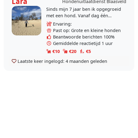
Lara
Hondenuitlaatdienst Blaasveld
Sinds mijn 7 jaar ben ik opgegroeid
met een hond. Vanaf dag één
draaide alles om zijn welzijn: ik gaf
Ervaring:
hem alle aandacht, liefde en zorg
Past op: Grote en kleine honden
die hij..
Beantwoorde berichten 100%
Gemiddelde reactietijd 1 uur
€10
€20
€5
Laatste keer ingelogd:
4 maanden geleden