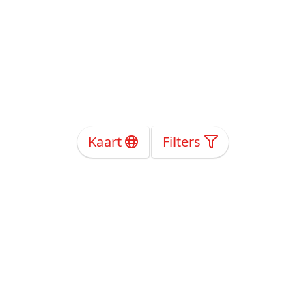
Kaart
Filters
Over Ons
Privacy
Voorwaarden
Tarieven
Help
Volg ons!