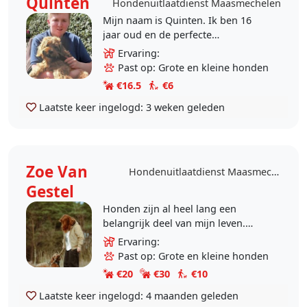
Quinten
Hondenuitlaatdienst Maasmechelen
Mijn naam is Quinten. Ik ben 16
jaar oud en de perfecte
hondensitter in Maasmechelen. Ik
Ervaring:
heb veel ervaring met honden: mijn
Past op: Grote en kleine honden
opa heeft zelf een hond,..
€16.5
€6
Laatste keer ingelogd:
3 weken geleden
Zoe Van
Hondenuitlaatdienst Maasmechelen
Gestel
Honden zijn al heel lang een
belangrijk deel van mijn leven.
Sinds mijn 11de ga ik al naar de
Ervaring:
hondenschool en heb ik met al
Past op: Grote en kleine honden
mijn drie honden training..
€20
€30
€10
Laatste keer ingelogd:
4 maanden geleden