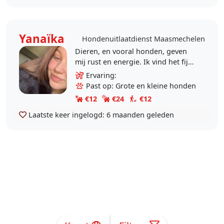
Yanaïka
Hondenuitlaatdienst Maasmechelen
Dieren, en vooral honden, geven
mij rust en energie. Ik vind het fijn
om met hen bezig te zijn, te
Ervaring:
wandelen en voor hen te zorgen
Past op: Grote en kleine honden
wanneer hun baasje..
€12
€24
€12
Laatste keer ingelogd:
6 maanden geleden