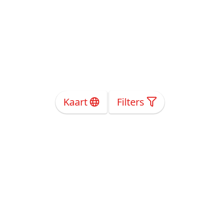
Kaart
Filters
Over Ons
Privacy
Voorwaarden
Tarieven
Help
Volg ons!