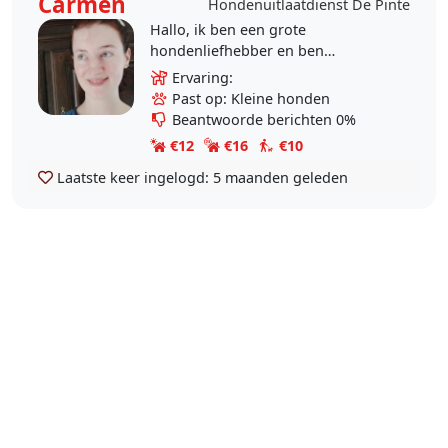
Carmen
Hondenuitlaatdienst De Pinte
Hallo, ik ben een grote
hondenliefhebber en ben
opgegroeid tussen grote
Ervaring:
hondenrassen zoals Boeviers,
Past op: Kleine honden
Rottweilers ect. Ik pas al een paar
Beantwoorde berichten 0%
jaar op..
€12
€16
€10
Laatste keer ingelogd:
5 maanden geleden