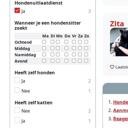
Hondenuitlaatdienst
Ja
3
Zita
Wanneer je een hondensitter
zoekt
Ma
Di
Wo
Do
Vr
Za
Zo
Ochtend
Middag
Namiddag
Avond
Laatst
Heeft zelf honden
Ja
2
Nee
1
Honde
Heeft zelf katten
Aanme
Nee
2
Reage
Ja
1