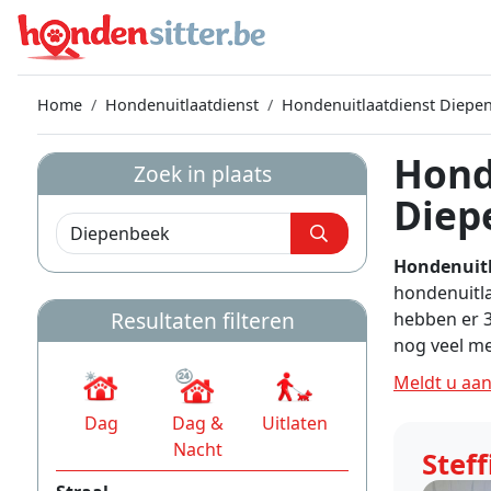
Home
Hondenuitlaatdienst
Hondenuitlaatdienst Diepe
Hond
Zoek in plaats
Diep
Hondenuitl
hondenuitla
Resultaten filteren
hebben er 3
nog veel m
Meldt u aan
Dag
Dag &
Uitlaten
Nacht
Steff