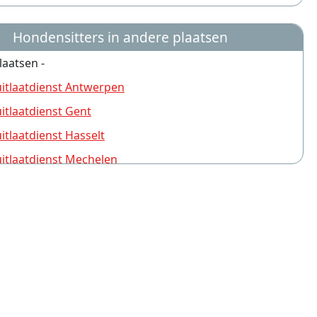
Hondensitters in andere plaatsen
laatsen -
tlaatdienst Antwerpen
tlaatdienst Gent
tlaatdienst Hasselt
tlaatdienst Mechelen
tlaatdienst Brugge
tlaatdienst Turnhout
tlaatdienst Leuven
tlaatdienst Sint-Niklaas
tlaatdienst Aalst
tlaatdienst Deurne (Antwerpen)