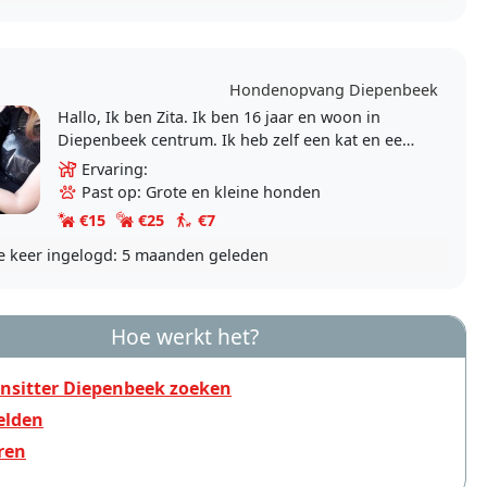
Hondenopvang Diepenbeek
Hallo, Ik ben Zita. Ik ben 16 jaar en woon in
Diepenbeek centrum. Ik heb zelf een kat en een
paar vissen. Mijn tante heeft 3 honden. Ik help
Ervaring:
haar met..
Past op: Grote en kleine honden
€15
€25
€7
e keer ingelogd:
5 maanden geleden
Hoe werkt het?
nsitter Diepenbeek zoeken
lden
ren