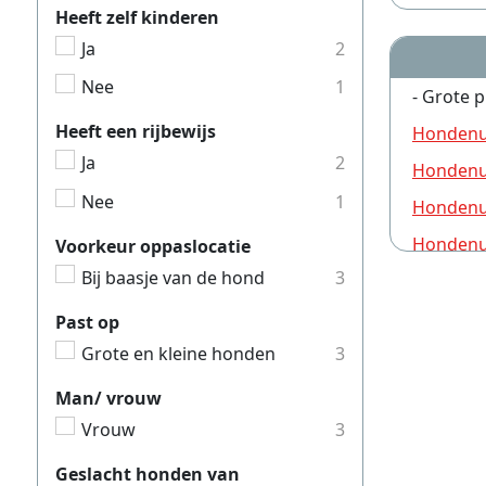
Heeft zelf kinderen
Ja
2
Nee
1
- Grote p
Heeft een rijbewijs
Hondenui
Ja
2
Hondenui
Nee
1
Hondenui
Hondenui
Voorkeur oppaslocatie
Bij baasje van de hond
3
Hondenui
Hondenui
Past op
Grote en kleine honden
3
Hondenui
Hondenui
Man/ vrouw
Hondenui
Vrouw
3
Hondenui
Geslacht honden van