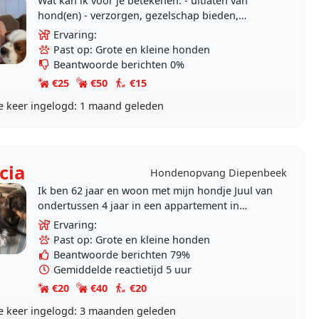
Wat kan ik voor je betekenen: - uitlaten van
hond(en) - verzorgen, gezelschap bieden,
oefenen / spelen / trainen - toedienen medicatie,
Ervaring:
indien..
Past op: Grote en kleine honden
Beantwoorde berichten 0%
€25
€50
€15
e keer ingelogd:
1 maand geleden
cia
Hondenopvang Diepenbeek
Ik ben 62 jaar en woon met mijn hondje Juul van
ondertussen 4 jaar in een appartement in
Diepenbeek. Ik ben een echte dierenvriend en
Ervaring:
heb reeds..
Past op: Grote en kleine honden
Beantwoorde berichten 79%
Gemiddelde reactietijd 5 uur
€20
€40
€20
e keer ingelogd:
3 maanden geleden