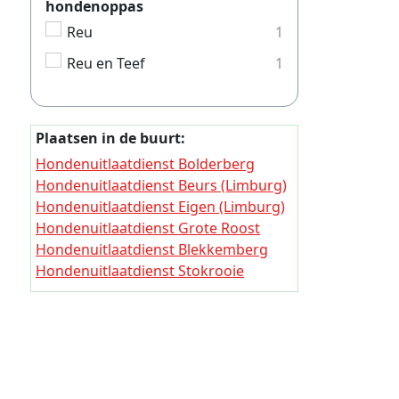
hondenoppas
Hondenui
Reu
1
Hondenui
Reu en Teef
1
Hondenui
Hondenui
Hondenui
Plaatsen in de buurt:
Hondenuitlaatdienst Bolderberg
Hondenui
Hondenuitlaatdienst Beurs (Limburg)
Hondenui
Hondenuitlaatdienst Eigen (Limburg)
Hondenui
Hondenuitlaatdienst Grote Roost
Hondenuitlaatdienst Blekkemberg
Hondenui
Hondenuitlaatdienst Stokrooie
Hondenui
Hondenuitlaatdienst Schimpen
Hondenuitlaatdienst Aldenhof
Hondenu
Hondenuitlaatdienst Knipscheer
Hondenui
Hondenuitlaatdienst Tereiken
Hondenui