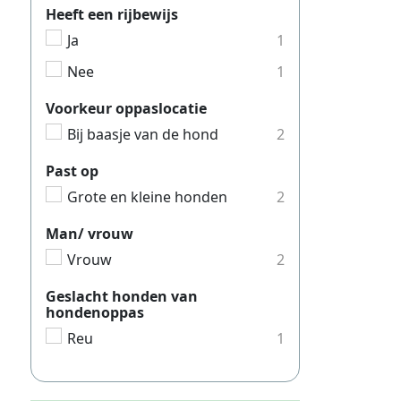
Heeft een rijbewijs
Hondenui
Ja
1
Hondenui
Nee
1
Hondenui
Voorkeur oppaslocatie
Hondenui
Bij baasje van de hond
2
Hondenui
Past op
Hondenui
Grote en kleine honden
2
Hondenui
Man/ vrouw
Hondenui
Vrouw
2
Hondenui
Geslacht honden van
Hondenui
hondenoppas
Hondenui
Reu
1
Hondenui
Hondenu