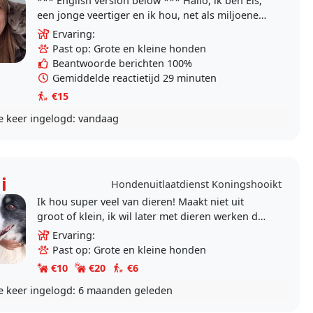
*** English version below *** Hallo, ik ben Els,
een jonge veertiger en ik hou, net als miljoenen
mensen, veel van dieren. Ik hou ook van
Ervaring:
boeken..
Past op: Grote en kleine honden
Beantwoorde berichten 100%
Gemiddelde reactietijd 29 minuten
€15
e keer ingelogd:
vandaag
i
Hondenuitlaatdienst Koningshooikt
Ik hou super veel van dieren! Maakt niet uit
groot of klein, ik wil later met dieren werken dus
wil ik graag honden oppas worden voor een
Ervaring:
goede..
Past op: Grote en kleine honden
€10
€20
€6
e keer ingelogd:
6 maanden geleden