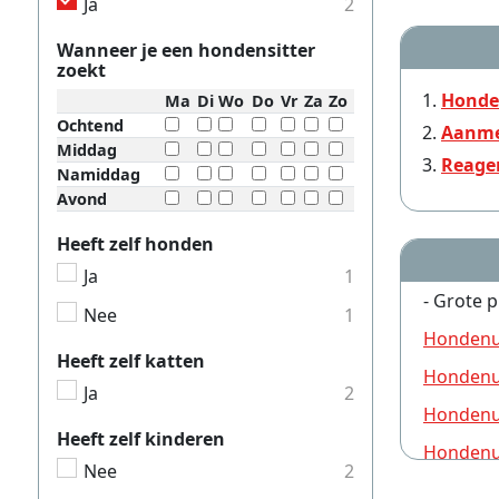
Ja
2
Wanneer je een hondensitter
zoekt
Honde
Ma
Di
Wo
Do
Vr
Za
Zo
Ochtend
Aanme
Middag
Reage
Namiddag
Avond
Heeft zelf honden
Ja
1
- Grote p
Nee
1
Hondenui
Heeft zelf katten
Hondenui
Ja
2
Hondenui
Heeft zelf kinderen
Hondenui
Nee
2
Hondenui