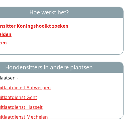
Hoe werkt het?
nsitter Koningshooikt zoeken
lden
ren
Hondensitters in andere plaatsen
laatsen -
tlaatdienst Antwerpen
tlaatdienst Gent
tlaatdienst Hasselt
tlaatdienst Mechelen
tlaatdienst Brugge