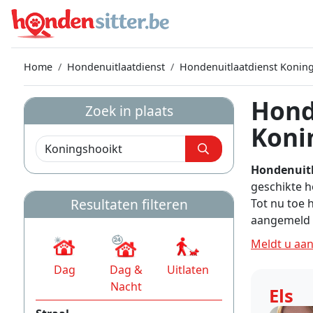
Home
Hondenuitlaatdienst
Hondenuitlaatdienst Konin
Hond
Zoek in plaats
Koni
Hondenuitl
geschikte h
Resultaten filteren
Tot nu toe 
aangemeld 
Meldt u aan
Dag
Dag &
Uitlaten
Nacht
Els