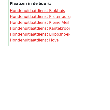
Plaatsen in de buurt:
Hondenui
Hondenuitlaatdienst Blokhuis
Hondenui
Hondenuitlaatdienst Kretenburg
Hondenui
Hondenuitlaatdienst Kleine Meil
Hondenuitlaatdienst Kantekrooi
Hondenui
Hondenuitlaatdienst Eiliboshoek
Hondenui
Hondenuitlaatdienst Hove
Hondenuitlaatdienst Schonenberg
Hondenui
Hondenuitlaatdienst Pennepoel
Hondenu
Hondenuitlaatdienst Mechelen
Hondenui
Hondenuitlaatdienst Fruithout
Hondenu
Hondenui
Hondenui
Hondenui
Hondenu