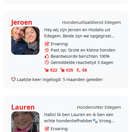
Jeroen
Hondenuitlaatdienst Edegem
Hey wij zijn Jeroen en Hodalis uit
Edegem. Beide zijn we opgegroeid
met honden in huis en hebben er
Ervaring:
altijd heel graag mee gewandeld.
Past op: Grote en kleine honden
We hebben nu..
Beantwoorde berichten 100%
Gemiddelde reactietijd 3 dagen
€22
€35
€8
Laatste keer ingelogd:
5 maanden geleden
Lauren
Hondensitter Edegem
Hallo! Ik ben Lauren en ik ben een
echte hondenliefhebber🐾 Vroeger
ben ik zelf opgegroeid geweest met
Ervaring: