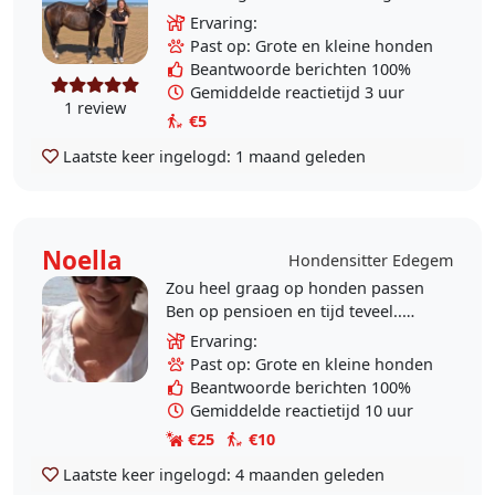
met afstudeerrichting dierenzorg.
Ervaring:
Ik wandel en speel super graag met
Past op: Grote en kleine honden
honden. Ik heb..
Beantwoorde berichten 100%
Gemiddelde reactietijd 3 uur
1 review
€5
Laatste keer ingelogd:
1 maand geleden
Noella
Hondensitter Edegem
Zou heel graag op honden passen
Ben op pensioen en tijd teveel..
Graag omgeving edegem..en
Ervaring:
randgemeenten
Past op: Grote en kleine honden
Beantwoorde berichten 100%
Gemiddelde reactietijd 10 uur
€25
€10
Laatste keer ingelogd:
4 maanden geleden