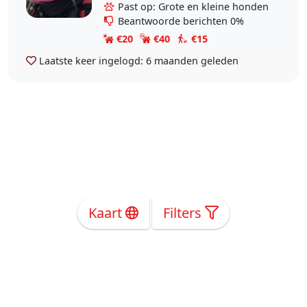
een labrador dus ik heb ervaring
Past op: Grote en kleine honden
met het..
Beantwoorde berichten 0%
€20
€40
€15
Laatste keer ingelogd:
6 maanden geleden
Kaart
Filters