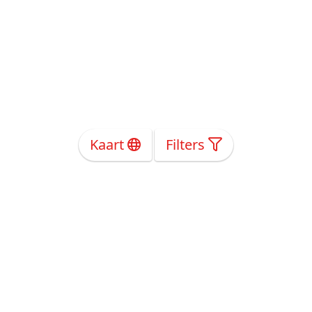
Kaart
Filters
Over Ons
Privacy
Voorwaarden
Tarieven
Help
Volg ons!