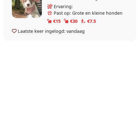
ik erg dol op huisdieren en heb ze
Ervaring:
zelf ook. In Nederland had ik 3
Past op: Grote en kleine honden
katten. Hier in..
€15
€30
€7.5
Laatste keer ingelogd:
vandaag