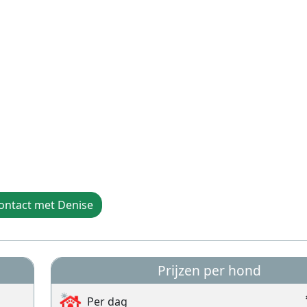
ontact met Denise
Prijzen per hond
Per dag