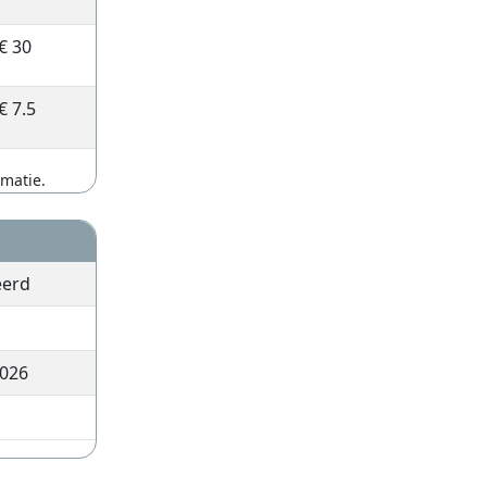
€ 30
€ 7.5
rmatie.
eerd
026