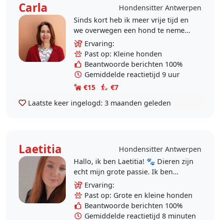
Carla
Hondensitter Antwerpen
Sinds kort heb ik meer vrije tijd en
we overwegen een hond te nemen
als gezinslid. Ik heb zelf nog geen
Ervaring:
hond gehad, wel allerlei vogels,
Past op: Kleine honden
een..
Beantwoorde berichten 100%
Gemiddelde reactietijd 9 uur
€15
€7
Laatste keer ingelogd:
3 maanden geleden
Laetitia
Hondensitter Antwerpen
Hallo, ik ben Laetitia! 🐾 Dieren zijn
echt mijn grote passie. Ik ben
opgegroeid met een liefde voor
Ervaring:
viervoeters en heb daarom mijn
Past op: Grote en kleine honden
diploma behaald..
Beantwoorde berichten 100%
Gemiddelde reactietijd 8 minuten