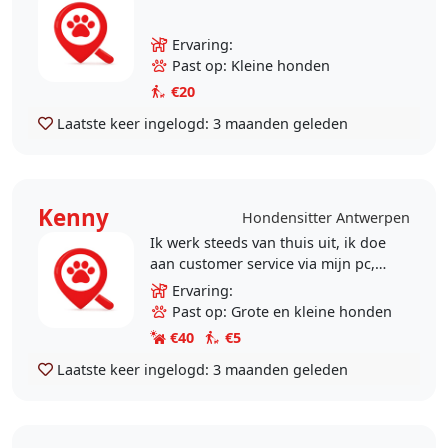
Ervaring:
Past op: Kleine honden
€20
Laatste keer ingelogd:
3 maanden geleden
Kenny
Hondensitter Antwerpen
Ik werk steeds van thuis uit, ik doe
aan customer service via mijn pc,
hierdoor heb ik tijd genoeg om ook
Ervaring:
aandacht te geven aan een lieve
Past op: Grote en kleine honden
hond die..
€40
€5
Laatste keer ingelogd:
3 maanden geleden