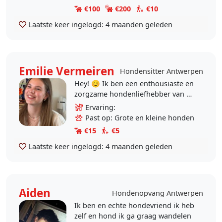
€100
€200
€10
Laatste keer ingelogd:
4 maanden geleden
Emilie Vermeiren
Hondensitter Antwerpen
Hey! 😊 Ik ben een enthousiaste en
zorgzame hondenliefhebber van 18
jaar en ik zou heel graag nieuwe
Ervaring:
honden in de buurt leren kennen!
Past op: Grote en kleine honden
Ik heb zelf..
€15
€5
Laatste keer ingelogd:
4 maanden geleden
Aiden
Hondenopvang Antwerpen
Ik ben en echte hondevriend ik heb
zelf en hond ik ga graag wandelen