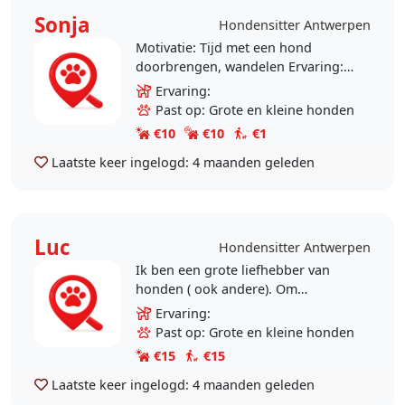
Sonja
Hondensitter Antwerpen
Motivatie: Tijd met een hond
doorbrengen, wandelen Ervaring:
Geen
Ervaring:
Past op: Grote en kleine honden
€10
€10
€1
Laatste keer ingelogd:
4 maanden geleden
Luc
Hondensitter Antwerpen
Ik ben een grote liefhebber van
honden ( ook andere). Om
mrdische redenen dien ik veel re
Ervaring:
wandelen maar het is gezelliger
Past op: Grote en kleine honden
met een viervoeter erbij. U..
€15
€15
Laatste keer ingelogd:
4 maanden geleden