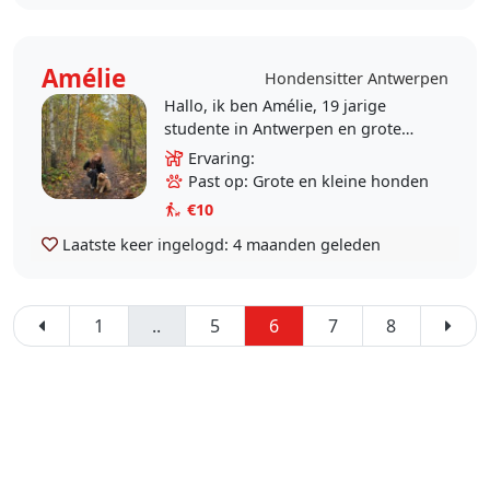
Amélie
Hondensitter Antwerpen
Hallo, ik ben Amélie, 19 jarige
studente in Antwerpen en grote
dierenvriend. Ik geniet er zo van
Ervaring:
om tijd met honden door te
Past op: Grote en kleine honden
brengen: wandelen,..
€10
Laatste keer ingelogd:
4 maanden geleden
1
..
5
6
7
8