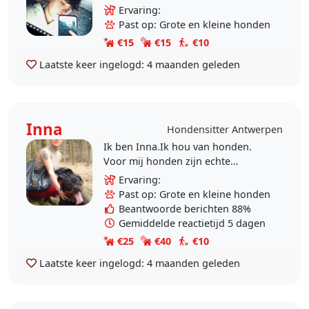
Ervaring:
Past op: Grote en kleine honden
€15
€15
€10
Laatste keer ingelogd:
4 maanden geleden
Inna
Hondensitter Antwerpen
Ik ben Inna.Ik hou van honden.
Voor mij honden zijn echte
vrienden. Ervaring 16 jaar met mijn
Ervaring:
honden. Ik heb in mijn leven 3
Past op: Grote en kleine honden
honden gehad.
Beantwoorde berichten 88%
Gemiddelde reactietijd 5 dagen
€25
€40
€10
Laatste keer ingelogd:
4 maanden geleden