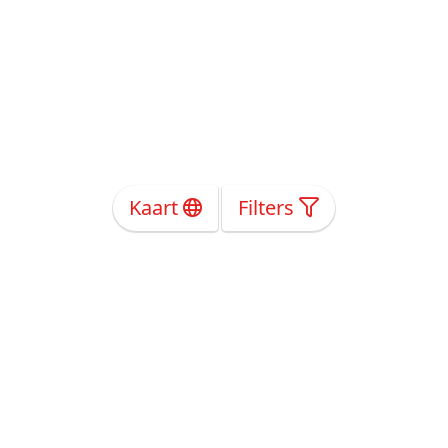
Kaart
Filters
Over Ons
Privacy
Voorwaarden
Tarieven
Help
Volg ons!