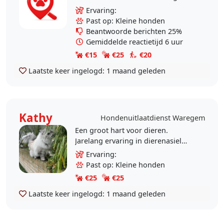
honden en het is gemakkelijk om
Ervaring:
met honden te spelen.
Past op: Kleine honden
Beantwoorde berichten 25%
Gemiddelde reactietijd 6 uur
€15
€25
€20
Laatste keer ingelogd:
1 maand geleden
Kathy
Hondenuitlaatdienst Waregem
Een groot hart voor dieren.
Jarelang ervaring in dierenasiel
Ganzeweide in Veurne. Bij ons kan
Ervaring:
je lieveling zichzelf zijn. We
Past op: Kleine honden
luisteren naar jullie..
€25
€25
Laatste keer ingelogd:
1 maand geleden