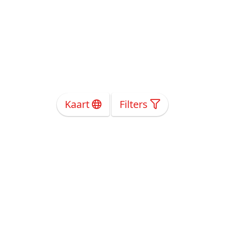
Kaart
Filters
Over Ons
Privacy
Voorwaarden
Tarieven
Help
Volg ons!