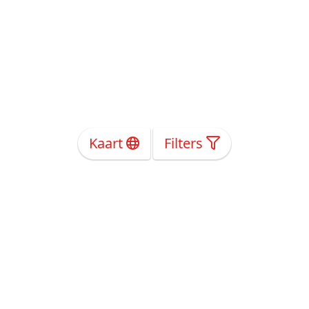
Kaart
Filters
Over Ons
Privacy
Voorwaarden
Tarieven
Help
Volg ons!