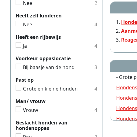
Nee
2
Heeft zelf kinderen
Honden
Nee
4
Aanme
Heeft een rijbewijs
Reage
Ja
4
Voorkeur oppaslocatie
Bij baasje van de hond
3
- Grote p
Past op
Hondens
Grote en kleine honden
4
Hondensi
Man/ vrouw
Hondensi
Vrouw
4
Hondens
Geslacht honden van
hondenoppas
Hondensi