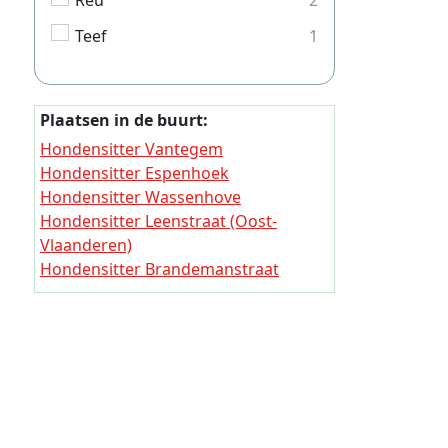
Reu
2
Hondensi
Teef
1
Hondensi
Hondensi
Hondensi
Plaatsen in de buurt:
Hondensi
Hondensitter Vantegem
Hondensitter Espenhoek
Hondensi
Hondensitter Wassenhove
Hondensi
Hondensitter Leenstraat (Oost-
Vlaanderen)
Hondensi
Hondensitter Brandemanstraat
Hondensi
Hondensitter Begijnestraat
Hondensi
Hondensitter Wetterstraat
Hondensitter Luizenberg
Hondensi
Hondensitter Houwerzele
Hondensi
Hondensitter Bruisbeke
Hondensi