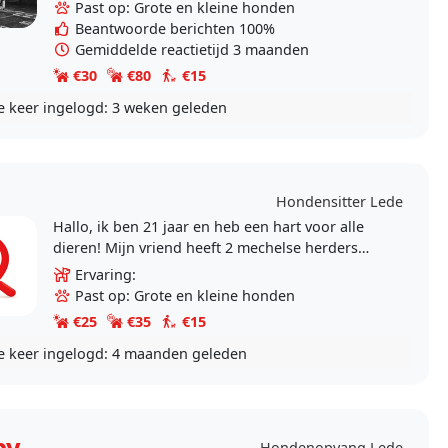
Past op: Grote en kleine honden
Beantwoorde berichten 100%
Gemiddelde reactietijd 3 maanden
€30
€80
€15
e keer ingelogd:
3 weken geleden
Hondensitter Lede
Hallo, ik ben 21 jaar en heb een hart voor alle
dieren! Mijn vriend heeft 2 mechelse herders
waarmee ik vaak ga wandelen. Ook heb ik al 3
Ervaring:
jaar..
Past op: Grote en kleine honden
€25
€35
€15
e keer ingelogd:
4 maanden geleden
by
Hondenopvang Lede