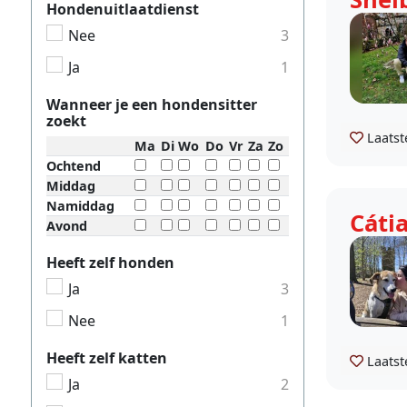
Hondenuitlaatdienst
Nee
3
Ja
1
Wanneer je een hondensitter
zoekt
Laatst
Ma
Di
Wo
Do
Vr
Za
Zo
Ochtend
Middag
Namiddag
Cáti
Avond
Heeft zelf honden
Ja
3
Nee
1
Heeft zelf katten
Laatst
Ja
2