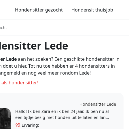
Hondensitter gezocht
Hondensit thuisjob
icht
ensitter Lede
er Lede
aan het zoeken? Een geschikte hondensitter in
 doet u hier. Tot nu toe hebben er 4 hondensitters in
aangemeld en nog veel meer rondom Lede!
 als hondensitter!
Hondensitter Lede
Hallo! Ik ben Zara en ik ben 24 jaar. Ik ben nu al
een tijdje bezig met honden uit te laten en langs
te gaan bij baasjes als ze van huis zijn...
Ervaring: