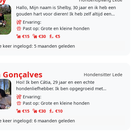
Hallo, Mijn naam is Shelby, 30 jaar en ik heb een
gouden hart voor dieren! Ik heb zelf altijd een
hond gehad en zelf nu heb ik er ook eentje. En
Ervaring:
het..
Past op: Grote en kleine honden
€15
€30
€5
e keer ingelogd:
5 maanden geleden
a Gonçalves
Hondensitter Lede
Hoi! Ik ben Cátia, 29 jaar en een echte
hondenliefhebber. Ik ben opgegroeid met
honden en heb al 7 jaar een adoptiehond uit
Ervaring:
Roemenië, dus ik weet..
Past op: Grote en kleine honden
€15
€30
€10
e keer ingelogd:
6 maanden geleden