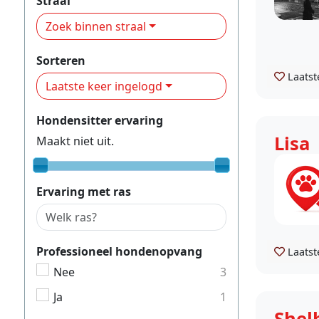
Straal
Zoek binnen straal
Sorteren
Laatst
Laatste keer ingelogd
Hondensitter ervaring
Lisa
Maakt niet uit.
Ervaring met ras
Professioneel hondenopvang
Laatst
Nee
3
Ja
1
Shel